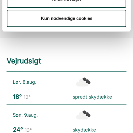
P-plads
Læs mere
Kun nødvendige cookies
Vejrudsigt
Lør. 8.aug.
18°
spredt skydække
12°
Søn. 9.aug.
24°
skydække
13°