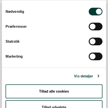
Samtykkevalg
Nødvendig
Sådan kommer du dertil
Præferencer
Parkering
Statistik
Med offentlig transport
Marketing
Google Maps
Vis detaljer
Gulddyssegård og Naturbasen
P-plads
Tillad alle cookies
Læs mere
Gulddysse Skov, Gulddyssegård
Tillad udvalgte