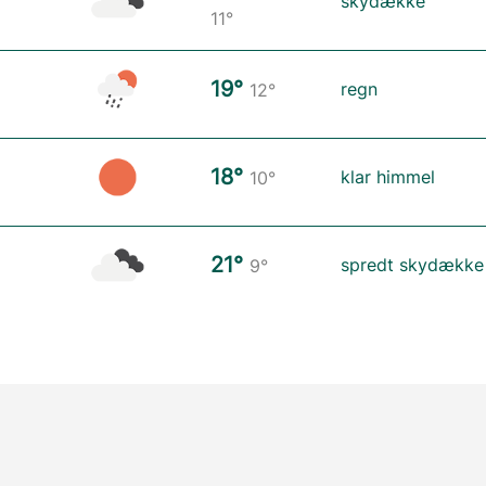
skydække
11°
19°
regn
12°
18°
klar himmel
10°
21°
spredt skydække
9°