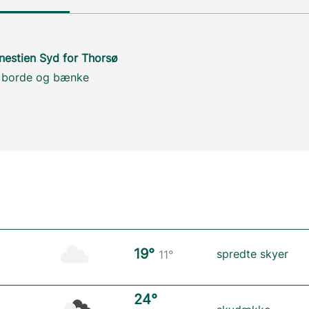
nestien Syd for Thorsø
 borde og bænke
19°
spredte skyer
11°
24°