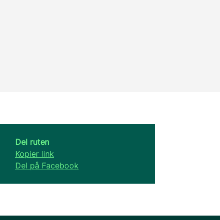
Del ruten
Kopier link
Del på Facebook