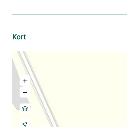
Kort
+
–