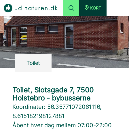
KORT
Toilet
Toilet, Slotsgade 7, 7500
Holstebro - bybusserne
Koordinater: 56.35771072061116,
8.615182198127881
Åbent hver dag mellem 07:00-22:00