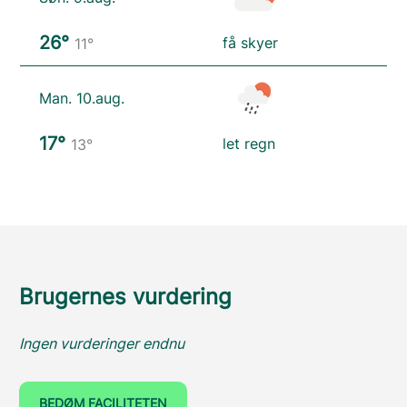
26°
få skyer
11°
Man. 10.aug.
17°
let regn
13°
Brugernes vurdering
Ingen vurderinger endnu
BEDØM FACILITETEN