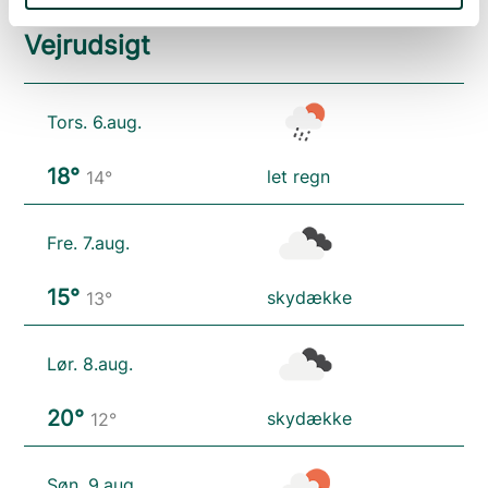
Vejrudsigt
Tors. 6.aug.
18°
let regn
14°
Fre. 7.aug.
15°
skydække
13°
Lør. 8.aug.
20°
skydække
12°
Søn. 9.aug.