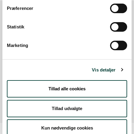
Præferencer
Sådan kommer du dertil
Statistik
Parkering
Marketing
Med offentlig transport
Google Maps
Vis detaljer
Tillad alle cookies
Der er ingen parkeringspladser i umiddelbar nærhed
af faciliteten.
Tillad udvalgte
Kun nødvendige cookies