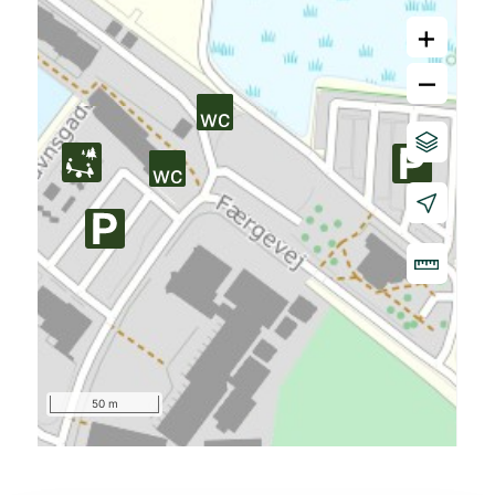
+
–
50 m