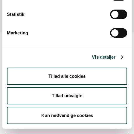
Læs mere
Statistik
Marketing
Vejrudsigt
Vis detaljer
Tors. 6.Aug
Tillad alle cookies
22°
let regn
17°
Tillad udvalgte
Fre. 7.Aug
Kun nødvendige cookies
17°
skydække
15°