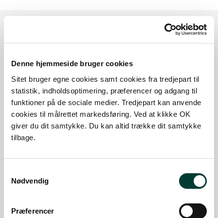
Sådan kommer du dertil
Denne hjemmeside bruger cookies
Parkering
Sitet bruger egne cookies samt cookies fra tredjepart til
statistik, indholdsoptimering, præferencer og adgang til
Med offentlig transport
funktioner på de sociale medier. Tredjepart kan anvende
cookies til målrettet markedsføring. Ved at klikke OK
Google Maps
giver du dit samtykke. Du kan altid trække dit samtykke
tilbage.
Parkeringsplads - Bagenkop Havn
Samtykkevalg
Læs mere
Nødvendig
Parkeringsplads - Bagenkop Havn
Præferencer
Parkering med el-ladestander