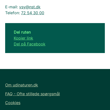
E-mail:
vsy@nst.dk
Telefon:
72 54 30 00
Del ruten
Kopier link
Del på Facebook
Om udinaturen.dk
FAQ - Ofte stillede spørgsmål
Cookies