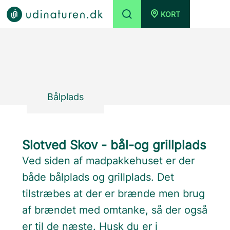
KORT
Bålplads
Slotved Skov - bål-og grillplads
Ved siden af madpakkehuset er der
både bålplads og grillplads. Det
tilstræbes at der er brænde men brug
af brændet med omtanke, så der også
er til de næste. Husk du er i