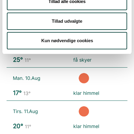
Tillad alle cookies
Lør. 8.Aug
Tillad udvalgte
19°
spredt skydække
13°
Kun nødvendige cookies
Søn. 9.Aug
25°
få skyer
11°
Man. 10.Aug
17°
klar himmel
13°
Tirs. 11.Aug
20°
klar himmel
11°