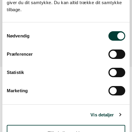
Med offentlig transport
giver du dit samtykke. Du kan altid trække dit samtykke
tilbage.
Google Maps
Samtykkevalg
Der er ingen parkeringspladser i umiddelbar nærhed
Nødvendig
af faciliteten.
Præferencer
Statistik
Vejrudsigt
Marketing
Fre. 7.Aug
Vis detaljer
17°
spredt skydække
13°