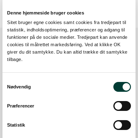
Denne hjemmeside bruger cookies
Sitet bruger egne cookies samt cookies fra tredjepart til
statistik, indholdsoptimering, præferencer og adgang til
funktioner på de sociale medier. Tredjepart kan anvende
cookies til målrettet markedsføring. Ved at klikke OK
Sådan kommer du dertil
giver du dit samtykke. Du kan altid trække dit samtykke
tilbage.
Parkering
Samtykkevalg
Med offentlig transport
Nødvendig
Google Maps
Præferencer
Statistik
P-plads Humble Skov
P-plads med plads til 8 - 10 personbiler