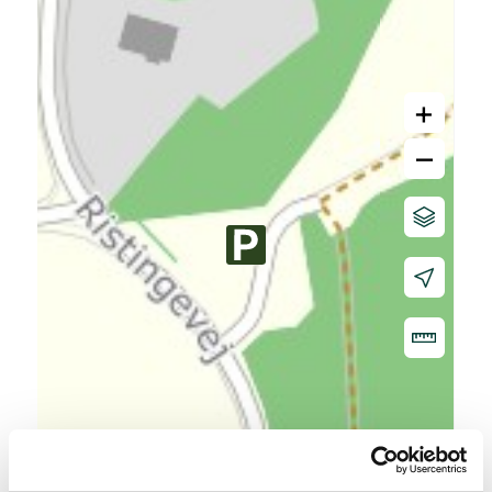
+
–
20 m