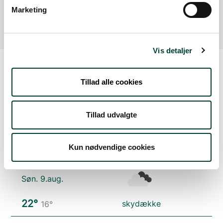
Læs mere
Marketing
Vis detaljer
Tillad alle cookies
Vejrudsigt
Tillad udvalgte
Lør. 8.aug.
19°
Kun nødvendige cookies
få skyer
11°
Søn. 9.aug.
22°
skydække
16°