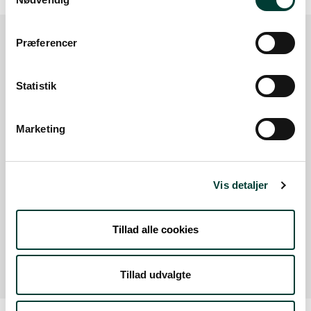
Præferencer
Sådan kommer du dertil
Statistik
Parkering
Marketing
Med offentlig transport
Google Maps
Vis detaljer
Der er ingen parkeringspladser i umiddelbar nærhed
Tillad alle cookies
af faciliteten.
Tillad udvalgte