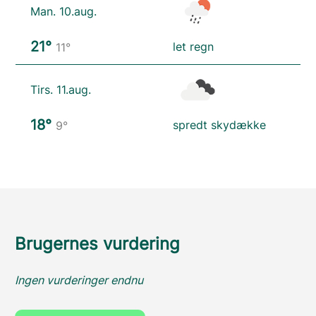
Man. 10.aug.
21°
let regn
11°
Tirs. 11.aug.
18°
spredt skydække
9°
Brugernes vurdering
Ingen vurderinger endnu