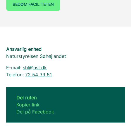
BEDØM FACILITETEN
Ansvarlig enhed
Naturstyrelsen Søhøjlandet
E-mail:
shl@nst.dk
Telefon:
72 54 39 51
Del ruten
Kopier link
Del på Facebook