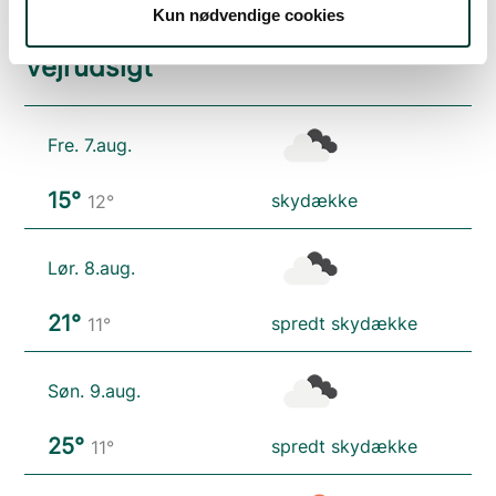
Kun nødvendige cookies
Vejrudsigt
Fre. 7.aug.
15°
skydække
12°
Lør. 8.aug.
21°
spredt skydække
11°
Søn. 9.aug.
25°
spredt skydække
11°