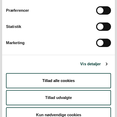
Præferencer
Vejrudsigt
Statistik
Fre. 7.Aug
Marketing
17°
skydække
15°
Lør. 8.Aug
Vis detaljer
18°
få skyer
16°
Tillad alle cookies
Søn. 9.Aug
Tillad udvalgte
19°
spredt skydække
18°
Kun nødvendige cookies