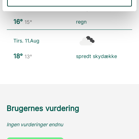
Man. 10.Aug
16°
regn
15°
Tirs. 11.Aug
18°
spredt skydække
13°
Brugernes vurdering
Ingen vurderinger endnu