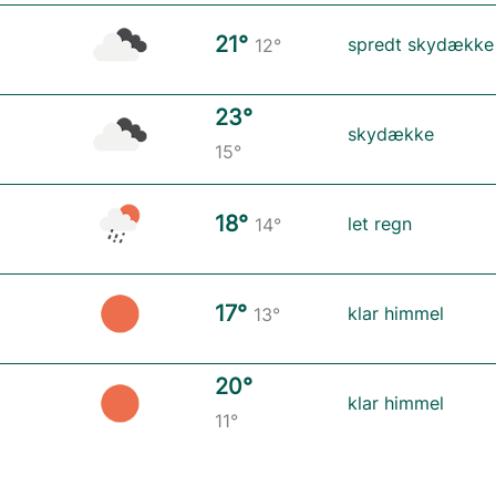
21°
spredt skydække
12°
23°
skydække
15°
18°
let regn
14°
17°
klar himmel
13°
20°
klar himmel
11°