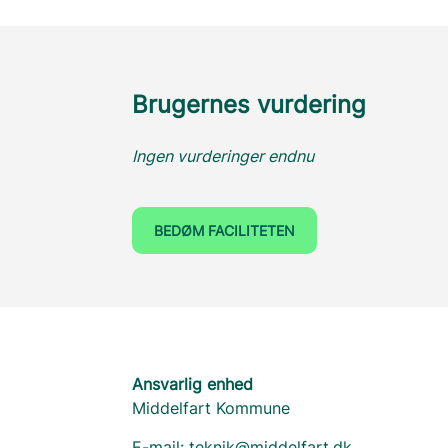
Brugernes vurdering
Ingen vurderinger endnu
BEDØM FACILITETEN
Ansvarlig enhed
Middelfart Kommune
E-mail:
teknik@middelfart.dk