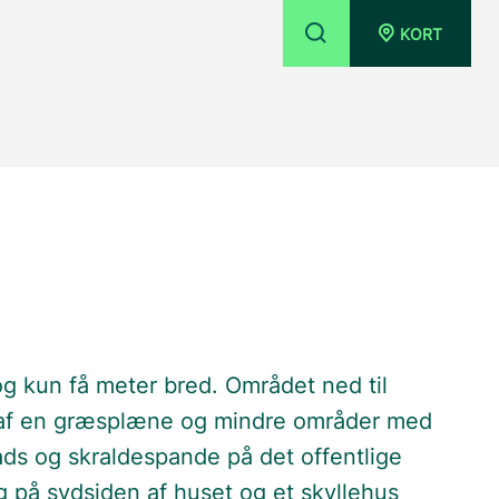
KORT
 og kun få meter bred. Området ned til
år af en græsplæne og mindre områder med
ads og skraldespande på det offentlige
ng på sydsiden af huset og et skyllehus