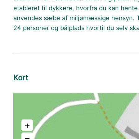
etableret til dykkere, hvorfra du kan hent
anvendes sæbe af miljømæssige hensyn. Tæ
24 personer og bålplads hvortil du selv s
Kort
+
–