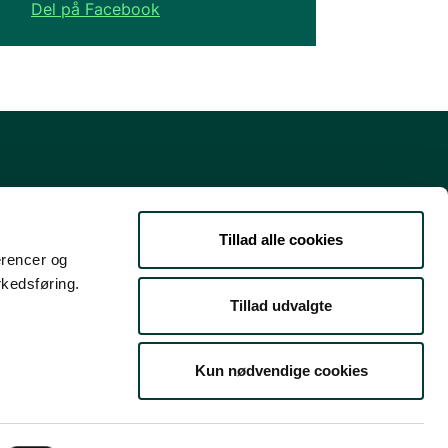
Del på Facebook
Danmarks guide til natur- og
friluftsoplevelser
Tillad alle cookies
erencer og
Støttet af Nordea-fonden
rkedsføring.
Tillad udvalgte
Kun nødvendige cookies