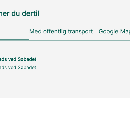
r du dertil
Med offentlig transport
Google Ma
lads ved Søbadet
lads ved Søbadet