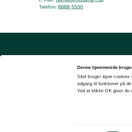
Telefon:
8888 5500
Om udinaturen.dk
Denne hjemmeside bruger
FAQ - Ofte stillede spørgsmål
Sitet bruger egne cookies s
Cookies
adgang til funktioner på d
Tilgængelighedserklæring
Ved at klikke OK giver du 
Login (for facilitets-ejere)