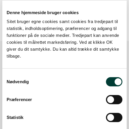
20 m
Denne hjemmeside bruger cookies
Sitet bruger egne cookies samt cookies fra tredjepart til
statistik, indholdsoptimering, præferencer og adgang til
funktioner på de sociale medier. Tredjepart kan anvende
cookies til målrettet markedsføring. Ved at klikke OK
giver du dit samtykke. Du kan altid trække dit samtykke
tilbage.
Sådan kommer du dertil
Samtykkevalg
Parkering
Nødvendig
Med offentlig transport
Præferencer
Google Maps
Statistik
Der er ingen parkeringspladser i umiddelbar nærhed