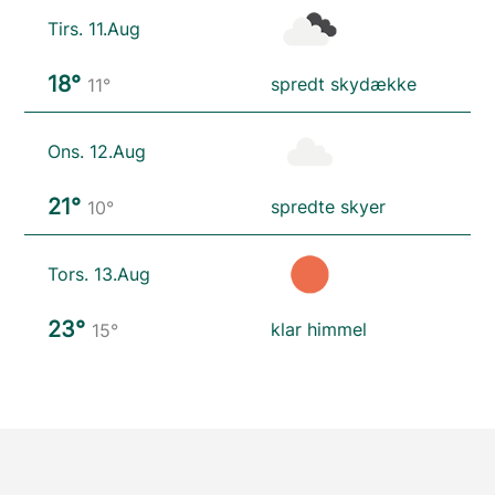
Tirs. 11.Aug
18°
spredt skydække
11°
Ons. 12.Aug
21°
spredte skyer
10°
Tors. 13.Aug
23°
klar himmel
15°