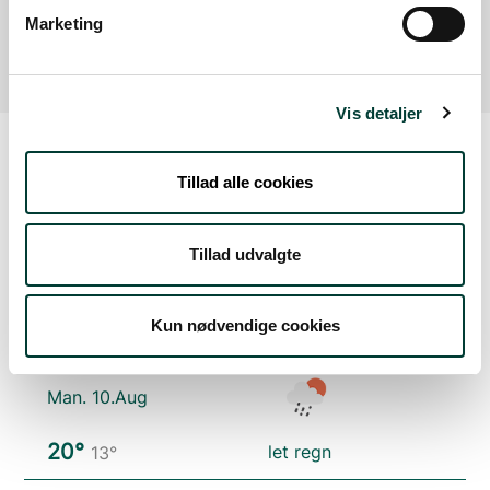
Marketing
af faciliteten.
Vis detaljer
Tillad alle cookies
Vejrudsigt
Tillad udvalgte
Søn. 9.Aug
Kun nødvendige cookies
22°
skydække
12°
Man. 10.Aug
20°
let regn
13°