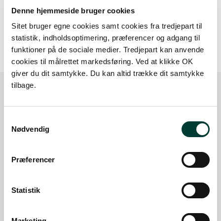
Denne hjemmeside bruger cookies
20 m
Sitet bruger egne cookies samt cookies fra tredjepart til
statistik, indholdsoptimering, præferencer og adgang til
funktioner på de sociale medier. Tredjepart kan anvende
cookies til målrettet markedsføring. Ved at klikke OK
giver du dit samtykke. Du kan altid trække dit samtykke
tilbage.
Sådan kommer du dertil
Samtykkevalg
Nødvendig
Parkering
Præferencer
Med offentlig transport
Google Maps
Statistik
Der er ingen parkeringspladser i umiddelbar nærhed
Marketing