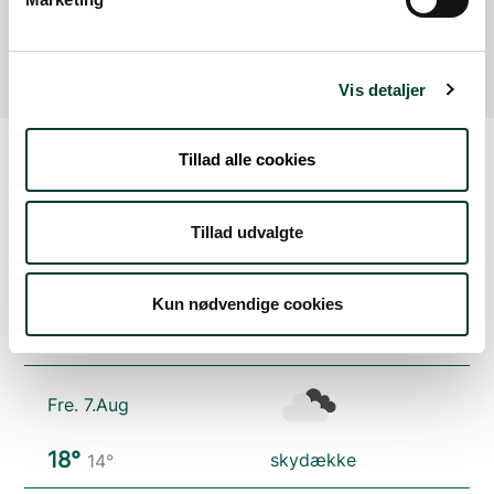
af faciliteten.
Vis detaljer
Tillad alle cookies
Vejrudsigt
Tillad udvalgte
Tors. 6.Aug
Kun nødvendige cookies
21°
spredt skydække
16°
Fre. 7.Aug
18°
skydække
14°