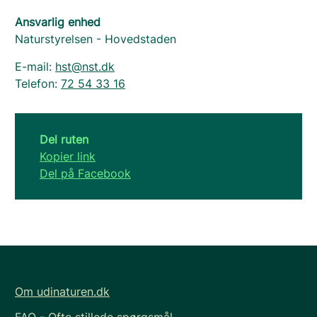
Ansvarlig enhed
Naturstyrelsen - Hovedstaden
E-mail:
hst@nst.dk
Telefon:
72 54 33 16
Del ruten
Kopier link
Del på Facebook
Om udinaturen.dk
FAQ - Ofte stillede spørgsmål