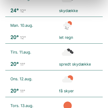
24°
skydække
12°
Man. 10.aug.
20°
let regn
12°
Tirs. 11.aug.
20°
spredt skydække
11°
Ons. 12.aug.
20°
få skyer
11°
Tors. 13.aug.