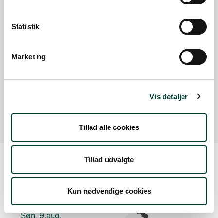
Parkering
Statistik
Med offentlig transport
Google Maps
Marketing
Der er ingen parkeringspladser i umiddelbar nærhed
Vis detaljer
af faciliteten.
Tillad alle cookies
Tillad udvalgte
Vejrudsigt
Kun nødvendige cookies
Søn. 9.aug.