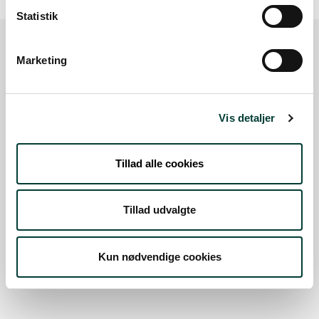
Statistik
Marketing
Sådan kommer du dertil
Parkering
Vis detaljer
Med offentlig transport
Tillad alle cookies
Google Maps
Tillad udvalgte
P-plads ved Brædstrup Aktivitetspark
Kun nødvendige cookies
Læs mere