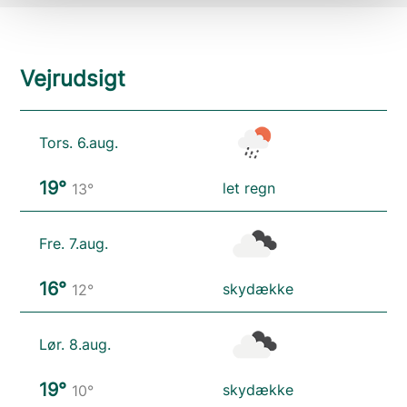
Vejrudsigt
Tors. 6.aug.
19°
let regn
13°
Fre. 7.aug.
16°
skydække
12°
Lør. 8.aug.
19°
skydække
10°