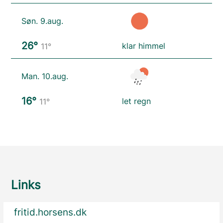
Søn. 9.aug.
26°
klar himmel
11°
Man. 10.aug.
16°
let regn
11°
Links
fritid.horsens.dk