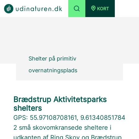
KORT
Shelter på primitiv
overnatningsplads
Brædstrup Aktivitetsparks
shelters
GPS: 55.97108708161, 9.61340851784
2 små skovomkransede sheltere i
udkanten af Ring Skov og Brædstrup