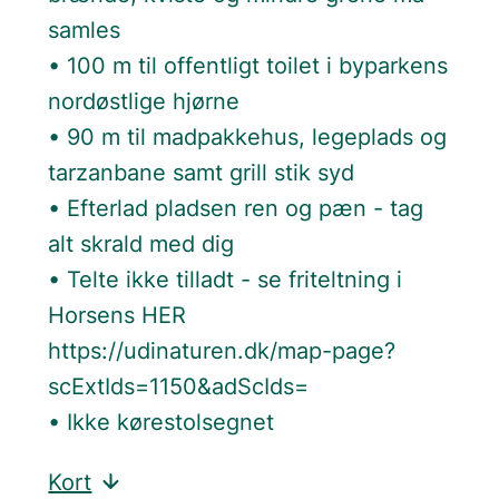
samles
• 100
m til offentligt toilet i byparkens
nordøstlige hjørne
• 90 m til madpakkehus, legeplads og
tarzanbane samt grill stik syd
• Efterlad pladsen ren og pæn - tag
alt skrald med dig
• Telte ikke tilladt - se friteltning i
Horsens HER
https://udinaturen.dk/map-page?
scExtIds=1150&adScIds=
• Ikke kørestolsegnet
Kort