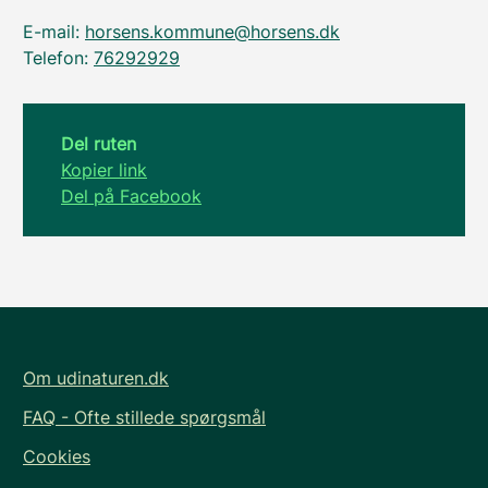
E-mail:
horsens.kommune@horsens.dk
Telefon:
76292929
Del ruten
Kopier link
Del på Facebook
Om udinaturen.dk
FAQ - Ofte stillede spørgsmål
Cookies