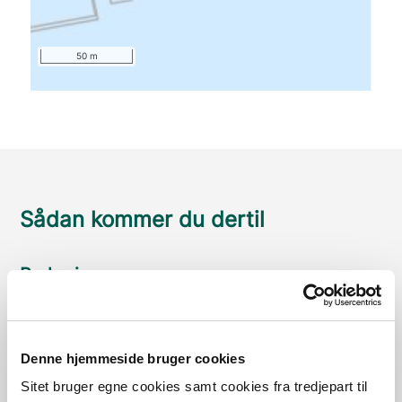
50 m
Sådan kommer du dertil
Parkering
Med offentlig transport
Google Maps
Denne hjemmeside bruger cookies
Sitet bruger egne cookies samt cookies fra tredjepart til