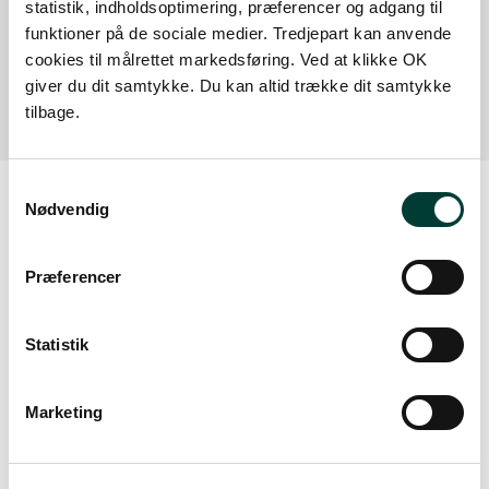
statistik, indholdsoptimering, præferencer og adgang til
funktioner på de sociale medier. Tredjepart kan anvende
Parkeringsplads
cookies til målrettet markedsføring. Ved at klikke OK
Læs mere
giver du dit samtykke. Du kan altid trække dit samtykke
tilbage.
Samtykkevalg
Nødvendig
Vejrudsigt
Præferencer
Fre. 7.Aug
Statistik
16°
skydække
14°
Marketing
Lør. 8.Aug