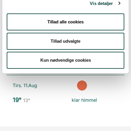
20°
spredte skyer
13°
Vis detaljer
Søn. 9.Aug
Tillad alle cookies
23°
skydække
16°
Tillad udvalgte
Man. 10.Aug
Kun nødvendige cookies
20°
skydække
14°
Tirs. 11.Aug
19°
klar himmel
13°