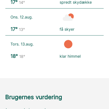
17°
spredt skydække
14°
Ons. 12.aug.
17°
få skyer
13°
Tors. 13.aug.
18°
klar himmel
18°
Brugernes vurdering