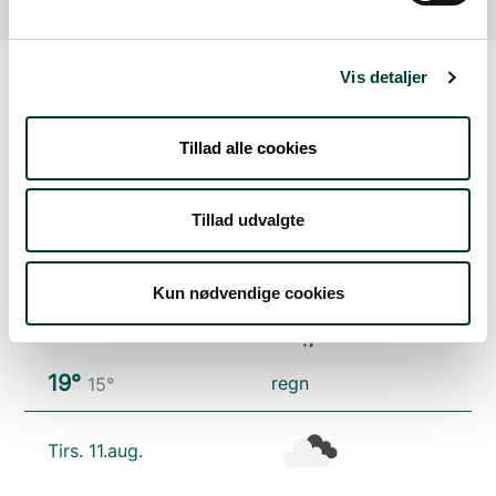
Vis detaljer
Vejrudsigt
Tillad alle cookies
Søn. 9.aug.
Tillad udvalgte
20°
skydække
17°
Kun nødvendige cookies
Man. 10.aug.
19°
regn
15°
Tirs. 11.aug.