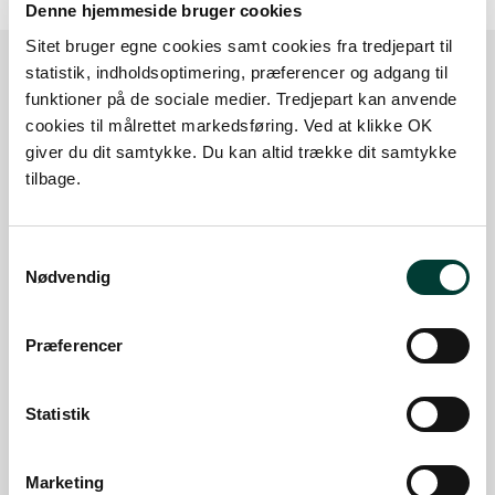
Denne hjemmeside bruger cookies
Sitet bruger egne cookies samt cookies fra tredjepart til
statistik, indholdsoptimering, præferencer og adgang til
funktioner på de sociale medier. Tredjepart kan anvende
Sådan kommer du dertil
cookies til målrettet markedsføring. Ved at klikke OK
giver du dit samtykke. Du kan altid trække dit samtykke
tilbage.
Parkering
Med offentlig transport
Samtykkevalg
Nødvendig
Google Maps
Præferencer
P-plads Rudkøbing Fredskov
Statistik
P-plads til 15 - 20 personbiler
Læs mere
Marketing