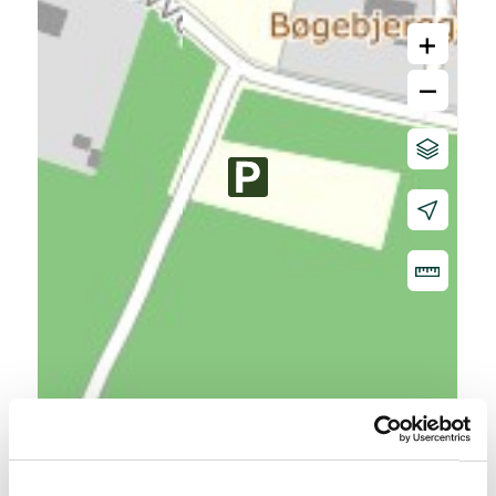
+
–
20 m