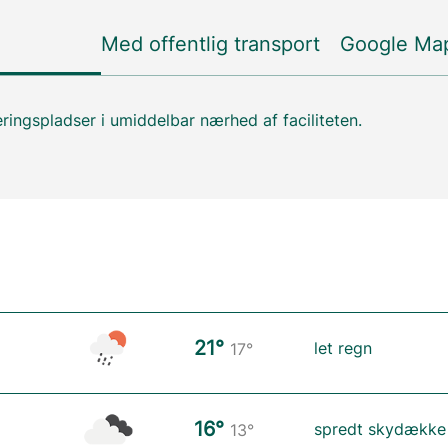
Med offentlig transport
Google Ma
ringspladser i umiddelbar nærhed af faciliteten.
21°
let regn
17°
16°
spredt skydække
13°