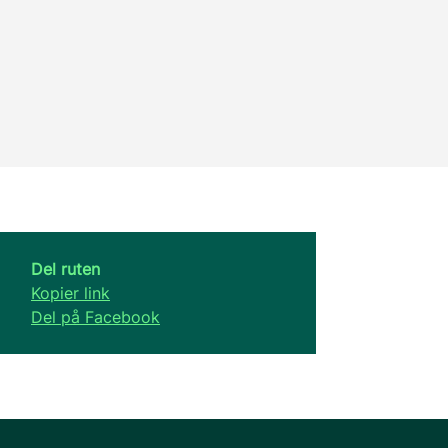
Del ruten
Kopier link
Del på Facebook