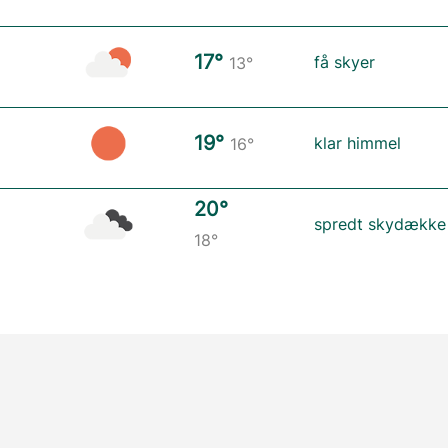
17°
få skyer
13°
19°
klar himmel
16°
20°
spredt skydække
18°