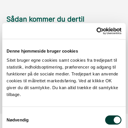
Sådan kommer du dertil
Parkering
Med offentlig transport
Denne hjemmeside bruger cookies
Sitet bruger egne cookies samt cookies fra tredjepart til
Google Maps
statistik, indholdsoptimering, præferencer og adgang til
funktioner på de sociale medier. Tredjepart kan anvende
cookies til målrettet markedsføring. Ved at klikke OK
Der er ingen parkeringspladser i umiddelbar nærhed
giver du dit samtykke. Du kan altid trække dit samtykke
af faciliteten.
tilbage.
Samtykkevalg
Nødvendig