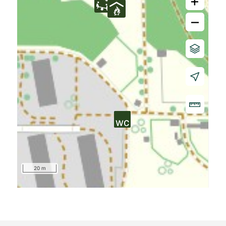
+
–
20 m