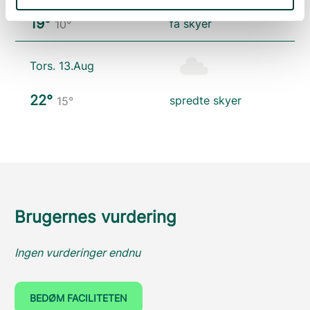
19°
få skyer
10°
Tors. 13.Aug
22°
spredte skyer
15°
Brugernes vurdering
Ingen vurderinger endnu
BEDØM FACILITETEN