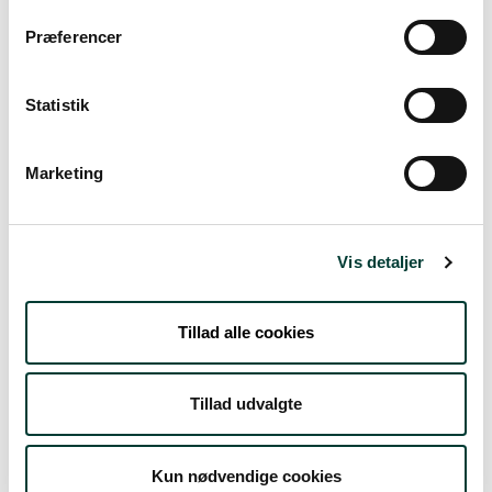
Vejrudsigt
Præferencer
Statistik
Søn. 9.Aug
23°
skydække
13°
Marketing
Man. 10.Aug
Vis detaljer
20°
let regn
13°
Tillad alle cookies
Tirs. 11.Aug
17°
Tillad udvalgte
spredte skyer
12°
Ons. 12.Aug
Kun nødvendige cookies