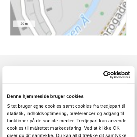
20 m
Sådan kommer du dertil
Denne hjemmeside bruger cookies
Parkering
Sitet bruger egne cookies samt cookies fra tredjepart til
Med offentlig transport
statistik, indholdsoptimering, præferencer og adgang til
funktioner på de sociale medier. Tredjepart kan anvende
Google Maps
cookies til målrettet markedsføring. Ved at klikke OK
giver du dit samtykke. Du kan altid trække dit samtykke