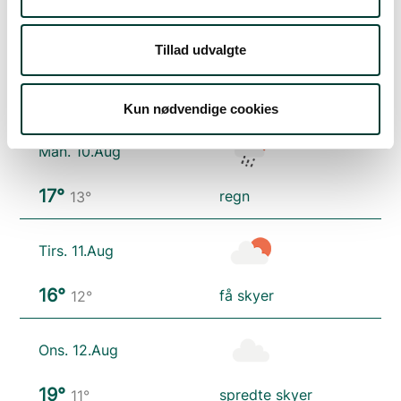
Tillad udvalgte
Søn. 9.Aug
24°
skydække
11°
Kun nødvendige cookies
Man. 10.Aug
17°
regn
13°
Tirs. 11.Aug
16°
få skyer
12°
Ons. 12.Aug
19°
spredte skyer
11°