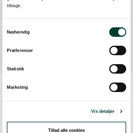
tilbage.
Autocamper parkeringsplads, Brogårdsvej 6,
7500 Holstebro ved Kvickly
Samtykkevalg
Nødvendig
Autocamper parkeringsplads, Brogårdsvej 6,
7500 Holstebro ved Kvickly
Læs mere
Præferencer
Statistik
Marketing
Vejrudsigt
Vis detaljer
Lør. 8.Aug
Tillad alle cookies
19°
spredt skydække
12°