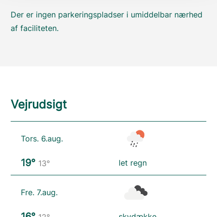
Der er ingen parkeringspladser i umiddelbar nærhed
af faciliteten.
Vejrudsigt
Tors. 6.aug.
19°
let regn
13°
Fre. 7.aug.
16°
skydække
12°