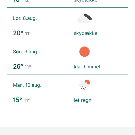
Lør. 8.aug.
20°
skydække
11°
Søn. 9.aug.
26°
klar himmel
11°
Man. 10.aug.
15°
let regn
11°