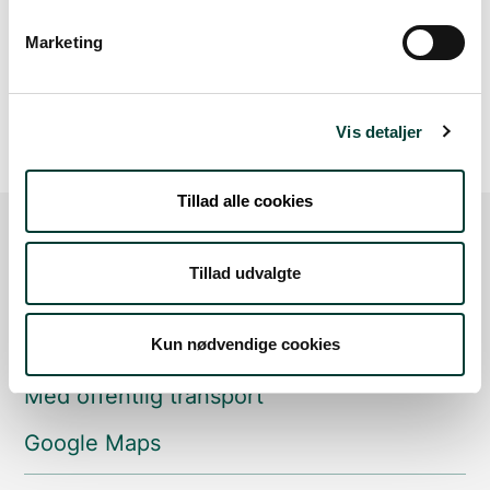
Marketing
20 m
Vis detaljer
Tillad alle cookies
Sådan kommer du dertil
Tillad udvalgte
Parkering
Kun nødvendige cookies
Med offentlig transport
Google Maps