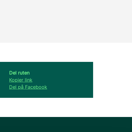
Del ruten
Kopier link
Del på Facebook