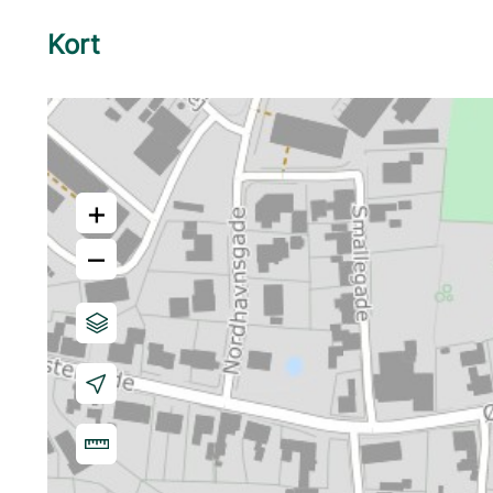
Kort
+
–