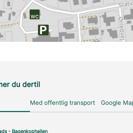
r du dertil
Med offentlig transport
Google Ma
ads - Bagenkophallen