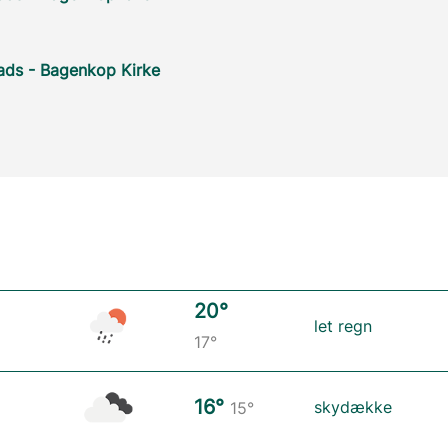
ads - Bagenkop Kirke
20°
let regn
17°
16°
skydække
15°