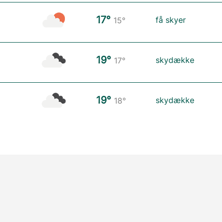
17°
få skyer
15°
19°
skydække
17°
19°
skydække
18°