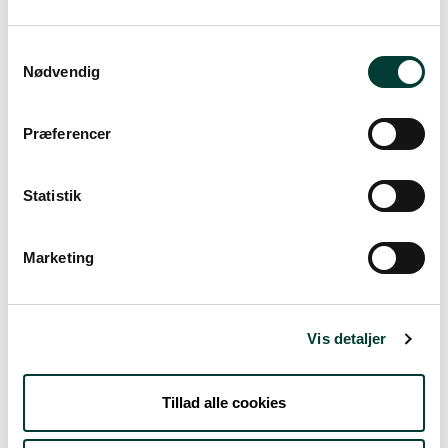
Vejrudsigt
Samtykkevalg
Nødvendig
Tors. 6.Aug
Præferencer
21°
let regn
15°
Statistik
Fre. 7.Aug
Marketing
19°
spredte skyer
14°
Lør. 8.Aug
Vis detaljer
20°
spredt skydække
13°
Tillad alle cookies
Søn. 9.Aug