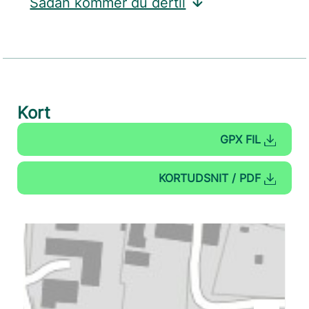
Sådan kommer du dertil
Kort
GPX FIL
KORTUDSNIT / PDF