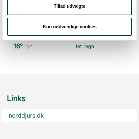
Tillad udvalgte
23°
få skyer
13°
Kun nødvendige cookies
Man. 10.Aug
16°
let regn
13°
Links
norddjurs.dk