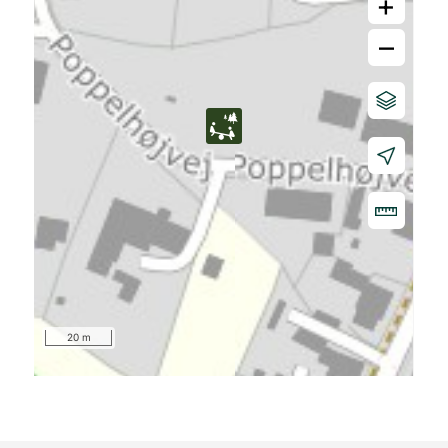
+
–
20 m