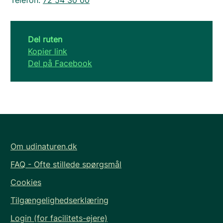
Telefon:
72 54 30 00
Del ruten
Kopier link
Del på Facebook
Om udinaturen.dk
FAQ - Ofte stillede spørgsmål
Cookies
Tilgængelighedserklæring
Login (for facilitets-ejere)