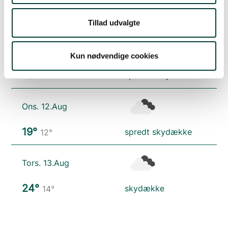
17°
let regn
12°
Tillad udvalgte
Tirs. 11.Aug
Kun nødvendige cookies
16°
spredte skyer
12°
Ons. 12.Aug
19°
spredt skydække
12°
Tors. 13.Aug
24°
skydække
14°