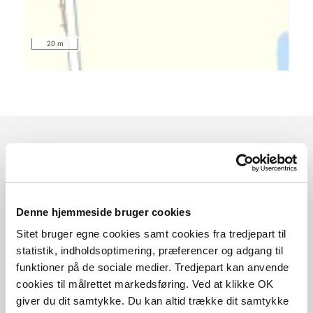
20 m
Sådan kommer du dertil
Parkering
Denne hjemmeside bruger cookies
Sitet bruger egne cookies samt cookies fra tredjepart til
Med offentlig transport
statistik, indholdsoptimering, præferencer og adgang til
funktioner på de sociale medier. Tredjepart kan anvende
Google Maps
cookies til målrettet markedsføring. Ved at klikke OK
giver du dit samtykke. Du kan altid trække dit samtykke