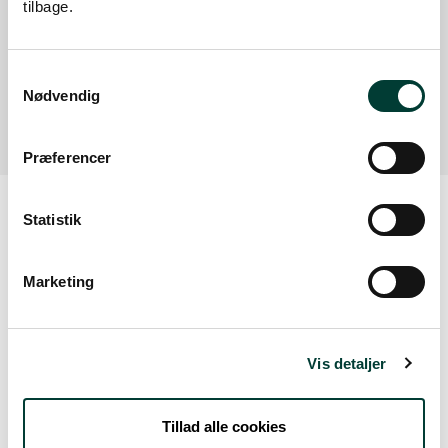
tilbage.
Vilsted Sø, p-plads (P1)
Vilsted Sø (P1), Kærvej 14, 9681 Ranum
Samtykkevalg
Læs mere
Nødvendig
Præferencer
Statistik
Vejrudsigt
Marketing
Søn. 9.Aug
Vis detaljer
21°
skydække
12°
Tillad alle cookies
Man. 10.Aug