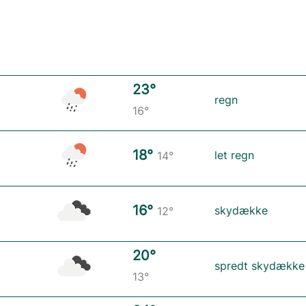
23°
regn
16°
18°
let regn
14°
16°
skydække
12°
20°
spredt skydække
13°