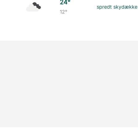
24°
spredt skydække
12°