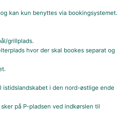
r og kan kun benyttes via bookingsystemet.
.
l/grillplads.
elterplads hvor der skal bookes separat og
et.
il istidslandskabet i den nord-østlige ende
er sker på P-pladsen ved indkørslen til