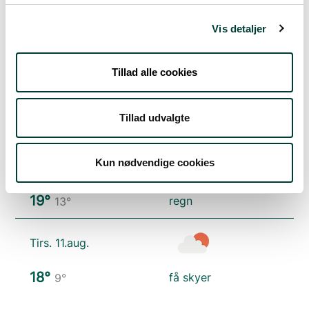
Lør. 8.aug.
Vis detaljer
21°
spredt skydække
11°
Tillad alle cookies
Søn. 9.aug.
Tillad udvalgte
25°
skydække
12°
Kun nødvendige cookies
Man. 10.aug.
19°
regn
13°
Tirs. 11.aug.
18°
få skyer
9°