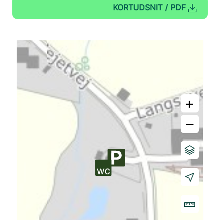
KORTUDSNIT / PDF
+
–