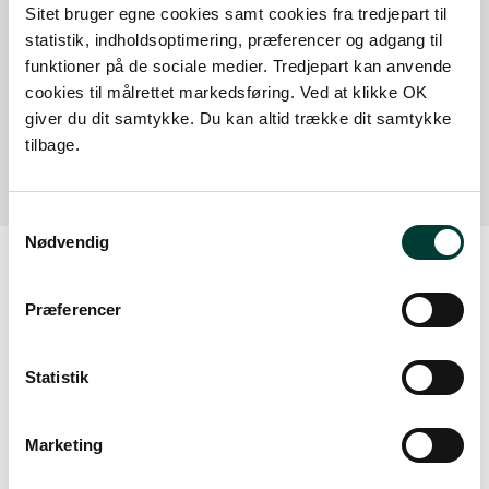
Sitet bruger egne cookies samt cookies fra tredjepart til
statistik, indholdsoptimering, præferencer og adgang til
funktioner på de sociale medier. Tredjepart kan anvende
Bryrup Langsø, p-plads ved Sejetvej
cookies til målrettet markedsføring. Ved at klikke OK
P-plads ved Sejetvej. Der er toilet på pladsen,
giver du dit samtykke. Du kan altid trække dit samtykke
Læs mere
tilbage.
Samtykkevalg
Nødvendig
Vejrudsigt
Præferencer
Statistik
Fre. 7.aug.
16°
skydække
13°
Marketing