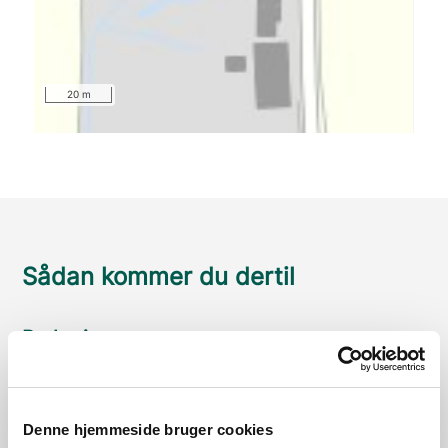
20 m
Sådan kommer du dertil
Parkering
Med offentlig transport
Google Maps
Denne hjemmeside bruger cookies