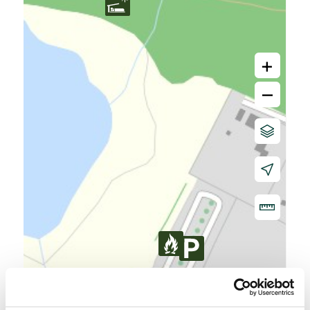
+
–
50 m