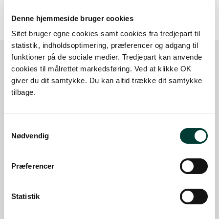
Denne hjemmeside bruger cookies
Sitet bruger egne cookies samt cookies fra tredjepart til
statistik, indholdsoptimering, præferencer og adgang til
funktioner på de sociale medier. Tredjepart kan anvende
cookies til målrettet markedsføring. Ved at klikke OK
Sådan kommer du dertil
giver du dit samtykke. Du kan altid trække dit samtykke
tilbage.
Parkering
Samtykkevalg
Med offentlig transport
Nødvendig
Google Maps
Præferencer
Statistik
Heide Overdrev, Avnstrupvej
Bidstrup Skovene