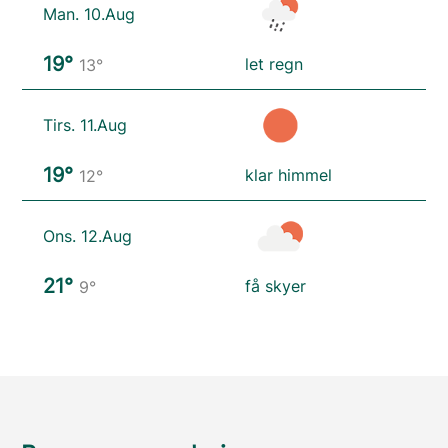
Man. 10.Aug
19°
let regn
13°
Tirs. 11.Aug
19°
klar himmel
12°
Ons. 12.Aug
21°
få skyer
9°