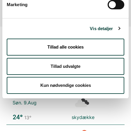
Læs mere
Marketing
Vis detaljer
Tillad alle cookies
Vejrudsigt
Tillad udvalgte
Lør. 8.Aug
20°
spredte skyer
12°
Kun nødvendige cookies
Søn. 9.Aug
24°
skydække
13°