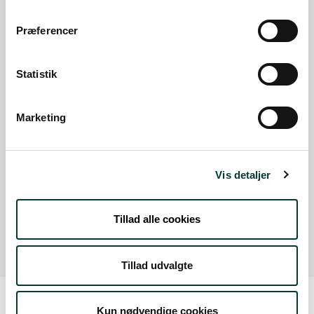
Med offentlig transport
Præferencer
Google Maps
Statistik
Banevej 7, 5600 Faaborg
Marketing
P-plads lige op ad Skånemosen. Der er kort
med ruten og tekst med flora og fauna. I
hverdagene er den p-plads for den
Vis detaljer
nærliggende virksomhed. Om aftenen og i
weekenderne er der plads til besøgendes biler. .
Tillad alle cookies
Læs mere
Tillad udvalgte
Kun nødvendige cookies