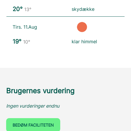
20°
skydække
13°
Tirs. 11.Aug
19°
klar himmel
10°
Brugernes vurdering
Ingen vurderinger endnu
BEDØM FACILITETEN