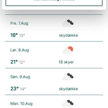
Vejrudsigt
Fre. 7.Aug
16°
skydække
13°
Lør. 8.Aug
21°
få skyer
12°
Søn. 9.Aug
23°
skydække
14°
Man. 10.Aug