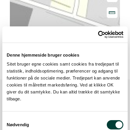
20 m
Denne hjemmeside bruger cookies
Sitet bruger egne cookies samt cookies fra tredjepart til
statistik, indholdsoptimering, præferencer og adgang til
funktioner på de sociale medier. Tredjepart kan anvende
cookies til målrettet markedsføring. Ved at klikke OK
giver du dit samtykke. Du kan altid trække dit samtykke
tilbage.
Sådan kommer du dertil
Samtykkevalg
Parkering
Nødvendig