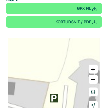
GPX FIL
KORTUDSNIT / PDF
+
–