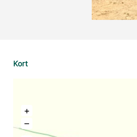
Kort
+
–