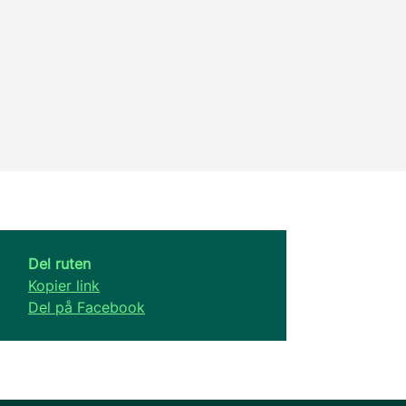
Del ruten
Kopier link
Del på Facebook