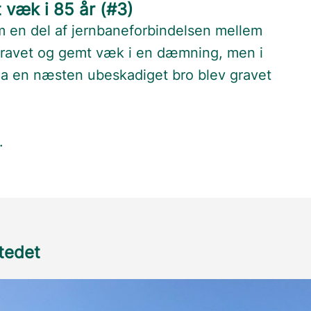
væk i 85 år (#3)
 en del af jernbaneforbindelsen mellem
gravet og gemt væk i en dæmning, men i
da en næsten ubeskadiget bro blev gravet
.
stedet