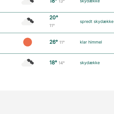
18°
skydække
13°
20°
spredt skydække
11°
26°
klar himmel
11°
18°
skydække
14°