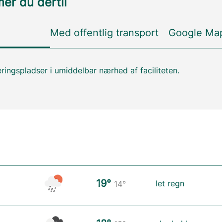
r du dertil
Med offentlig transport
Google Ma
ringspladser i umiddelbar nærhed af faciliteten.
19°
let regn
14°