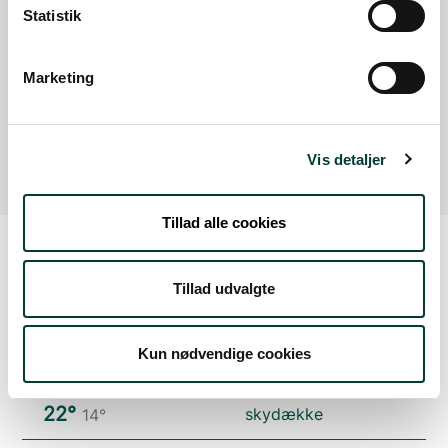
Statistik
Svanninge Bjerge p-plads 108
Marketing
P-plads med let adgang til Svanninge Bjerge og
Lerbjerg. Infotavle.
Læs mere
Vis detaljer
Tillad alle cookies
Vejrudsigt
Tillad udvalgte
Kun nødvendige cookies
Søn. 9.Aug
22°
skydække
14°