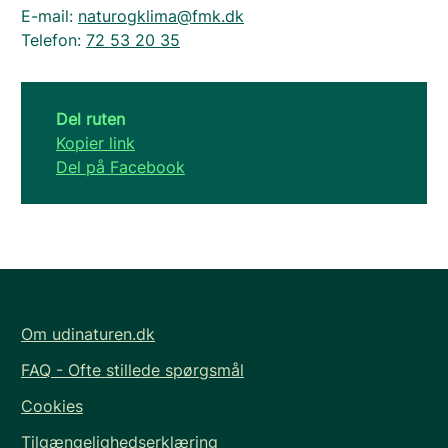
E-mail:
naturogklima@fmk.dk
Telefon:
72 53 20 35
Del ruten
Kopier link
Del på Facebook
Om udinaturen.dk
FAQ - Ofte stillede spørgsmål
Cookies
Tilgængelighedserklæring