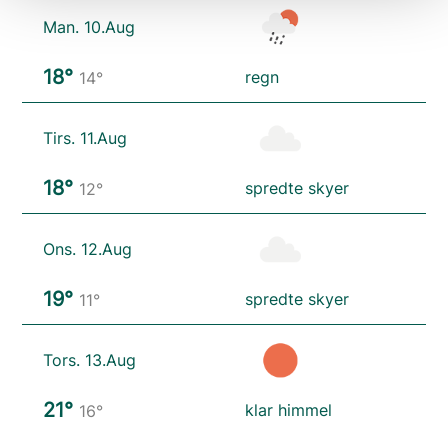
Man. 10.Aug
18°
regn
14°
Tirs. 11.Aug
18°
spredte skyer
12°
Ons. 12.Aug
19°
spredte skyer
11°
Tors. 13.Aug
21°
klar himmel
16°