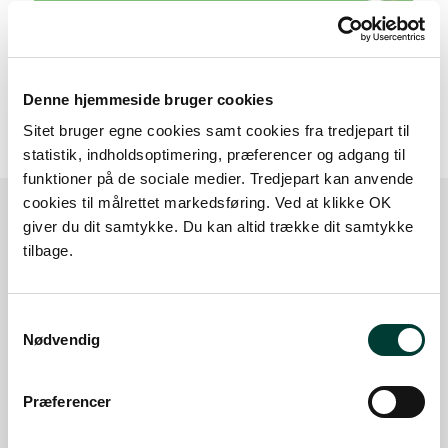
20 m
Denne hjemmeside bruger cookies
Sitet bruger egne cookies samt cookies fra tredjepart til
statistik, indholdsoptimering, præferencer og adgang til
funktioner på de sociale medier. Tredjepart kan anvende
cookies til målrettet markedsføring. Ved at klikke OK
giver du dit samtykke. Du kan altid trække dit samtykke
Sådan kommer du dertil
tilbage.
Parkering
Samtykkevalg
Nødvendig
Med offentlig transport
Præferencer
Google Maps