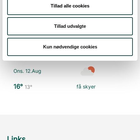
Man. 10.Aug
Tillad alle cookies
17°
let regn
14°
Tillad udvalgte
Tirs. 11.Aug
Kun nødvendige cookies
17°
få skyer
13°
Ons. 12.Aug
16°
få skyer
13°
Links