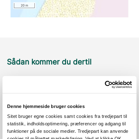
20 m
Sådan kommer du dertil
Parkering
Med offentlig transport
Denne hjemmeside bruger cookies
Google Maps
Sitet bruger egne cookies samt cookies fra tredjepart til
statistik, indholdsoptimering, præferencer og adgang til
Der er ingen parkeringspladser i umiddelbar nærhed
funktioner på de sociale medier. Tredjepart kan anvende
cookies til målrettet markedsføring. Ved at klikke OK