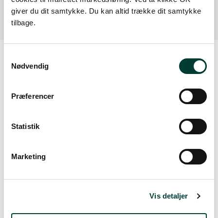
af faciliteten.
giver du dit samtykke. Du kan altid trække dit samtykke
tilbage.
Samtykkevalg
Nødvendig
Vejrudsigt
Præferencer
Lør. 8.Aug
Statistik
20°
spredt skydække
12°
Marketing
Søn. 9.Aug
23°
skydække
14°
Vis detaljer