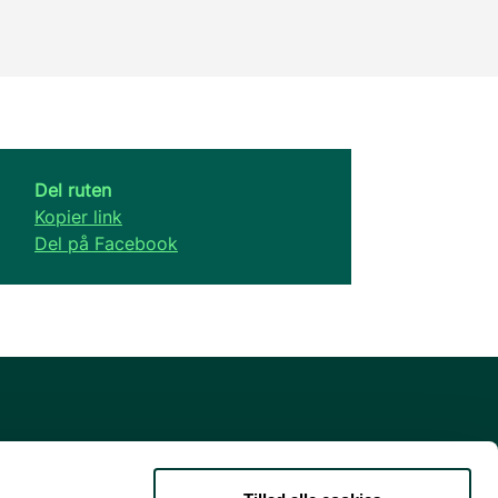
Del ruten
Kopier link
Del på Facebook
Danmarks guide til natur- og
friluftsoplevelser