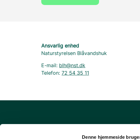
Ansvarlig enhed
Naturstyrelsen Blåvandshuk
E-mail:
blh@nst.dk
Telefon:
72 54 35 11
Om udinaturen.dk
Denne hjemmeside bruger
FAQ - Ofte stillede spørgsmål