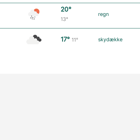
20°
regn
13°
17°
skydække
11°