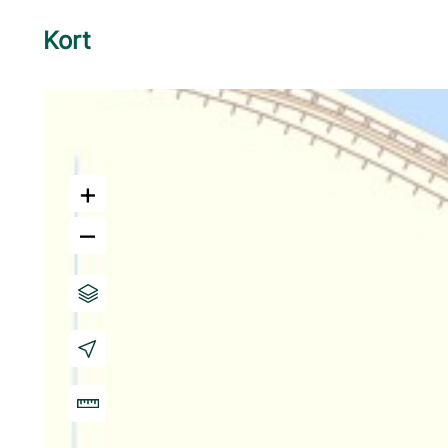
Kort
+
–