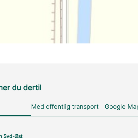
r du dertil
Med offentlig transport
Google Ma
n Syd-Øst