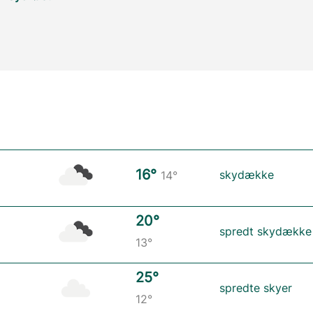
16°
skydække
14°
20°
spredt skydække
13°
25°
spredte skyer
12°