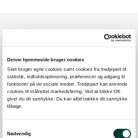
Sådan kommer du dertil
Parkering
Denne hjemmeside bruger cookies
Med offentlig transport
Sitet bruger egne cookies samt cookies fra tredjepart til
statistik, indholdsoptimering, præferencer og adgang til
Google Maps
funktioner på de sociale medier. Tredjepart kan anvende
cookies til målrettet markedsføring. Ved at klikke OK
giver du dit samtykke. Du kan altid trække dit samtykke
Der er ingen parkeringspladser i umiddelbar nærhed
tilbage.
af faciliteten.
Samtykkevalg
Nødvendig