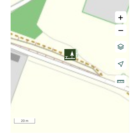
+
–
20 m