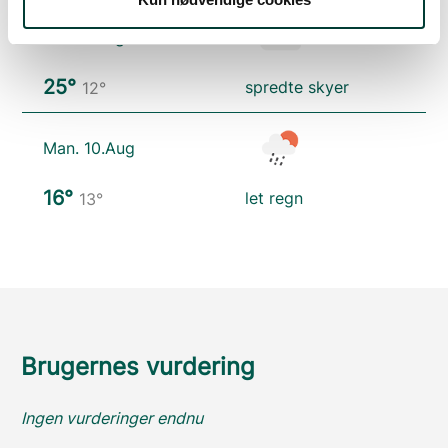
Søn. 9.Aug
25°
spredte skyer
12°
Man. 10.Aug
16°
let regn
13°
Brugernes vurdering
Ingen vurderinger endnu