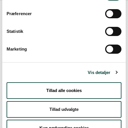
Præferencer
Vejrudsigt
Statistik
Tors. 6.Aug
Marketing
20°
let regn
15°
Vis detaljer
Fre. 7.Aug
18°
spredt skydække
12°
Tillad alle cookies
Lør. 8.Aug
Tillad udvalgte
21°
spredt skydække
11°
Kun nødvendige cookies