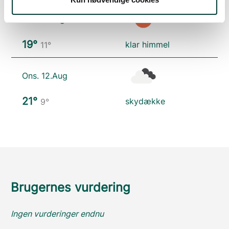
Tirs. 11.Aug
19°
klar himmel
11°
Ons. 12.Aug
21°
skydække
9°
Brugernes vurdering
Ingen vurderinger endnu