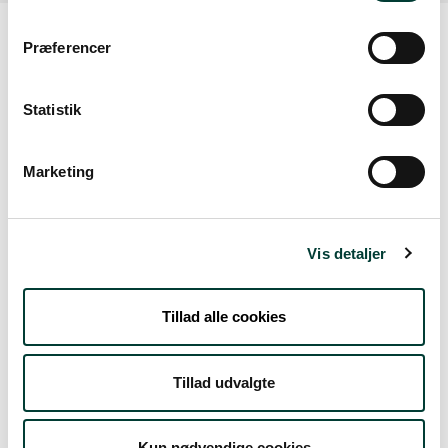
Præferencer
Vejrudsigt
Statistik
Lør. 8.Aug
Marketing
20°
spredt skydække
12°
Vis detaljer
Søn. 9.Aug
23°
skydække
12°
Tillad alle cookies
Man. 10.Aug
Tillad udvalgte
19°
let regn
13°
Kun nødvendige cookies