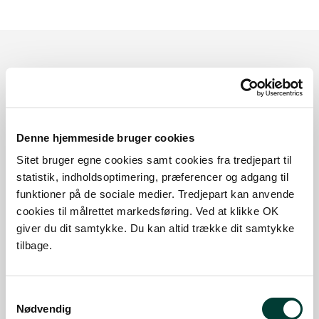
Sådan kommer du dertil
Parkering
Denne hjemmeside bruger cookies
Med offentlig transport
Sitet bruger egne cookies samt cookies fra tredjepart til
statistik, indholdsoptimering, præferencer og adgang til
Google Maps
funktioner på de sociale medier. Tredjepart kan anvende
cookies til målrettet markedsføring. Ved at klikke OK
giver du dit samtykke. Du kan altid trække dit samtykke
Der er ingen parkeringspladser i umiddelbar nærhed
tilbage.
af faciliteten.
Samtykkevalg
Nødvendig