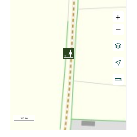
+
–
20 m