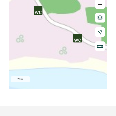
–
20 m