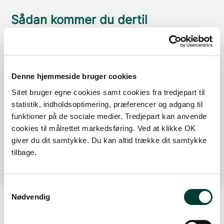
Sådan kommer du dertil
Parkering
Med offentlig transport
Denne hjemmeside bruger cookies
Sitet bruger egne cookies samt cookies fra tredjepart til
Google Maps
statistik, indholdsoptimering, præferencer og adgang til
funktioner på de sociale medier. Tredjepart kan anvende
cookies til målrettet markedsføring. Ved at klikke OK
Der er ingen parkeringspladser i umiddelbar nærhed
giver du dit samtykke. Du kan altid trække dit samtykke
af faciliteten.
tilbage.
Samtykkevalg
Nødvendig