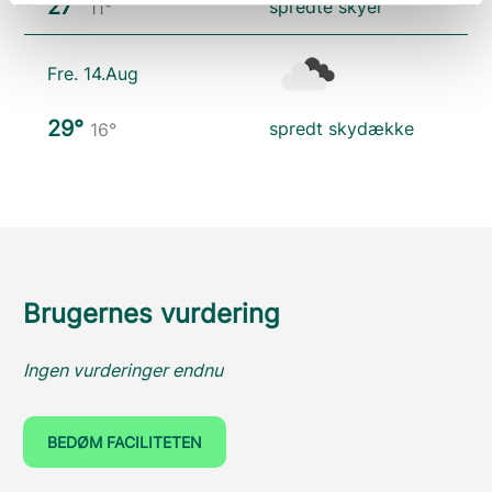
27°
spredte skyer
11°
Fre. 14.Aug
29°
spredt skydække
16°
Brugernes vurdering
Ingen vurderinger endnu
BEDØM FACILITETEN