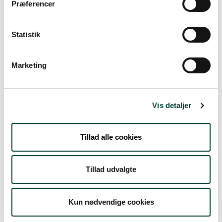
Vejrudsigt
Præferencer
Statistik
Man. 10.Aug
19°
let regn
12°
Marketing
Tirs. 11.Aug
Vis detaljer
18°
klar himmel
10°
Tillad alle cookies
Ons. 12.Aug
20°
Tillad udvalgte
spredt skydække
8°
Tors. 13.Aug
Kun nødvendige cookies