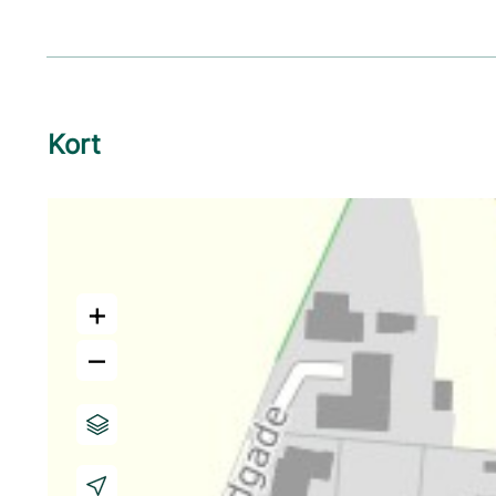
Kort
+
–