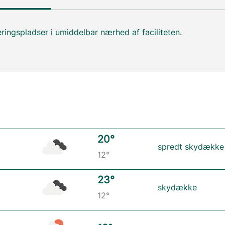
ringspladser i umiddelbar nærhed af faciliteten.
20°
spredt skydække
12°
23°
skydække
12°