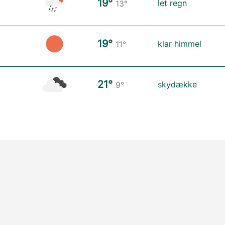
19°
let regn
13°
19°
klar himmel
11°
21°
skydække
9°