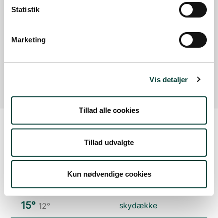
Google Maps
Statistik
Marketing
P-plads ved Brædstrup Aktivitetspark
Læs mere
Vis detaljer
Tillad alle cookies
Tillad udvalgte
Vejrudsigt
Kun nødvendige cookies
Fre. 7.aug.
15°
skydække
12°