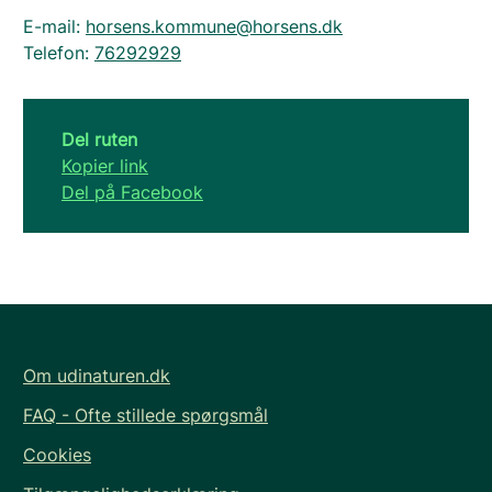
E-mail:
horsens.kommune@horsens.dk
Telefon:
76292929
Del ruten
Kopier link
Del på Facebook
Om udinaturen.dk
FAQ - Ofte stillede spørgsmål
Cookies