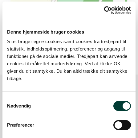
Denne hjemmeside bruger cookies
Sitet bruger egne cookies samt cookies fra tredjepart til
50 m
statistik, indholdsoptimering, præferencer og adgang til
funktioner på de sociale medier. Tredjepart kan anvende
cookies til målrettet markedsføring. Ved at klikke OK
giver du dit samtykke. Du kan altid trække dit samtykke
tilbage.
Sådan kommer du dertil
Samtykkevalg
Nødvendig
Parkering
Præferencer
Med offentlig transport