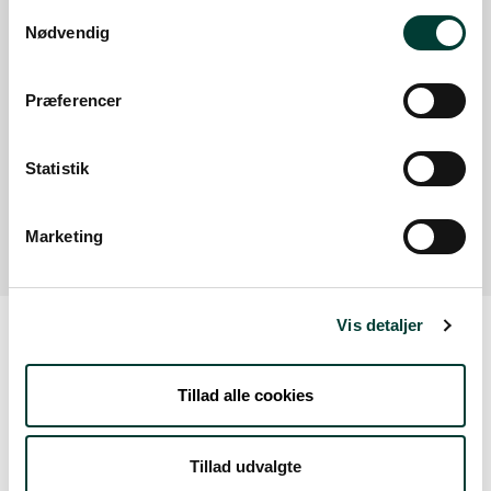
Samtykkevalg
Nødvendig
Google Maps
Præferencer
Vilsted Sø, p-plads (P8)
Statistik
Vilsted Sø (P8) ved Kajakhuset
Læs mere
Marketing
Vis detaljer
Vejrudsigt
Tillad alle cookies
Ons. 5.Aug
Tillad udvalgte