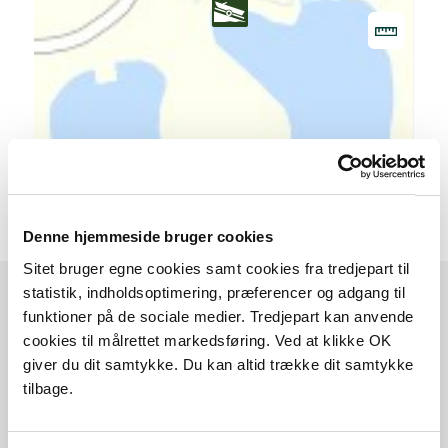
20 m
Denne hjemmeside bruger cookies
Sitet bruger egne cookies samt cookies fra tredjepart til
statistik, indholdsoptimering, præferencer og adgang til
funktioner på de sociale medier. Tredjepart kan anvende
Sådan kommer du dertil
cookies til målrettet markedsføring. Ved at klikke OK
giver du dit samtykke. Du kan altid trække dit samtykke
tilbage.
Parkering
Med offentlig transport