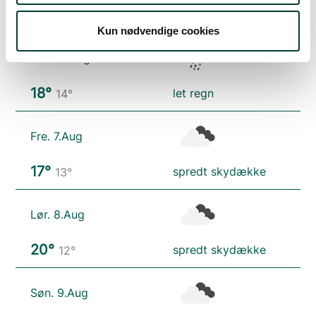
23°
kraftig regn
17°
Kun nødvendige cookies
Tors. 6.Aug
18°
let regn
14°
Fre. 7.Aug
17°
spredt skydække
13°
Lør. 8.Aug
20°
spredt skydække
12°
Søn. 9.Aug