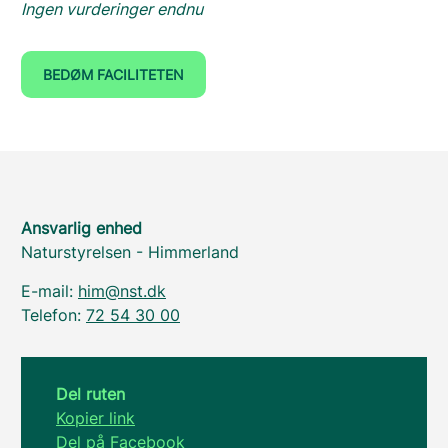
Ingen vurderinger endnu
BEDØM FACILITETEN
Ansvarlig enhed
Naturstyrelsen - Himmerland
E-mail:
him@nst.dk
Telefon:
72 54 30 00
Del ruten
Kopier link
Del på Facebook