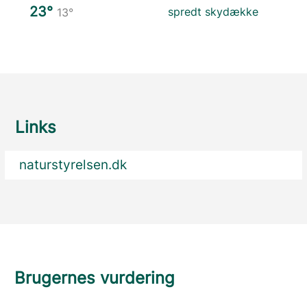
23°
spredt skydække
13°
Links
naturstyrelsen.dk
Brugernes vurdering