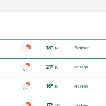
18°
få skyer
14°
21°
let regn
16°
16°
let regn
16°
17°
få skyer
14°