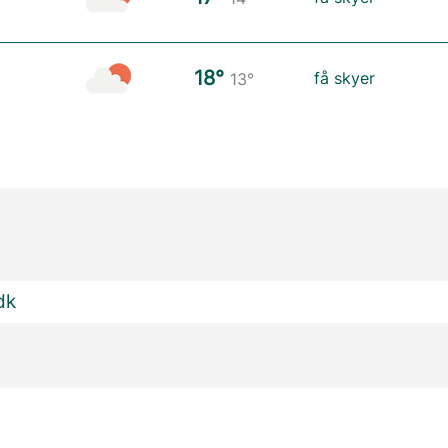
18°
få skyer
13°
dk