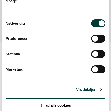
tilbage.
Bølling Sø, p-plads ved
Dværgbakke/Kragelundvej
P-plads ved Kragelundvej
Samtykkevalg
Læs mere
Nødvendig
Præferencer
Statistik
Vejrudsigt
Marketing
Tors. 6.aug.
Vis detaljer
19°
let regn
14°
Tillad alle cookies
Fre. 7.aug.