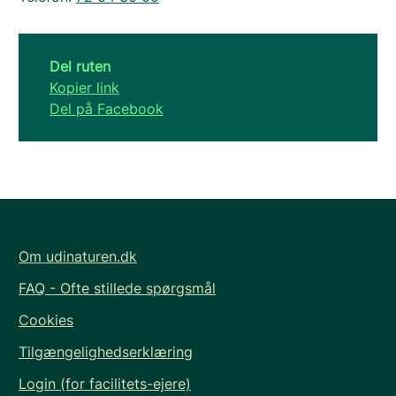
Del ruten
Kopier link
Del på Facebook
Om udinaturen.dk
FAQ - Ofte stillede spørgsmål
Cookies
Tilgængelighedserklæring
Login (for facilitets-ejere)