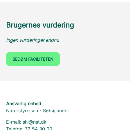
Brugernes vurdering
Ingen vurderinger endnu
BEDØM FACILITETEN
Ansvarlig enhed
Naturstyrelsen - Søhøjlandet
E-mail:
shl@nst.dk
Telefon:
72 54 30 00