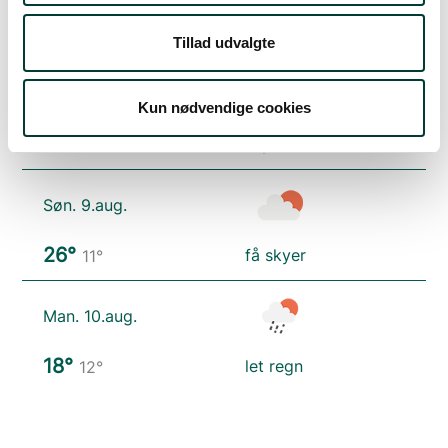
18°
skydække
12°
Tillad udvalgte
Lør. 8.aug.
Kun nødvendige cookies
20°
skydække
11°
Søn. 9.aug.
26°
få skyer
11°
Man. 10.aug.
18°
let regn
12°