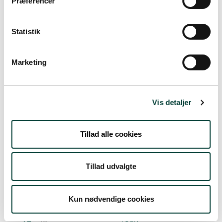
Præferencer
Fre. 7.Aug
Statistik
17°
skydække
15°
Marketing
Lør. 8.Aug
Vis detaljer
18°
få skyer
16°
Tillad alle cookies
Søn. 9.Aug
19°
spredt skydække
18°
Tillad udvalgte
Man. 10.Aug
Kun nødvendige cookies
16°
regn
15°