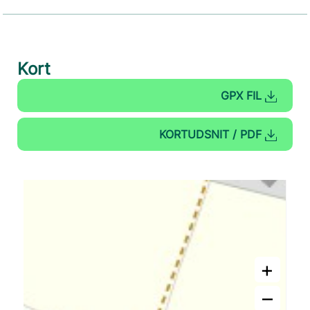
Kort
GPX FIL
KORTUDSNIT / PDF
+
–