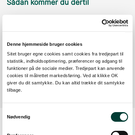
Sådan kommer du dertil
Parkering
Med offentlig transport
Denne hjemmeside bruger cookies
Google Maps
Sitet bruger egne cookies samt cookies fra tredjepart til
statistik, indholdsoptimering, præferencer og adgang til
funktioner på de sociale medier. Tredjepart kan anvende
Parkeringsplads - Brovejen
cookies til målrettet markedsføring. Ved at klikke OK
giver du dit samtykke. Du kan altid trække dit samtykke
Læs mere
tilbage.
Samtykkevalg
Nødvendig
Vejrudsigt