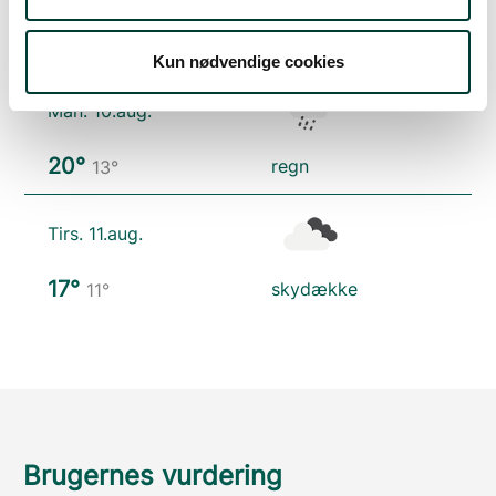
25°
spredte skyer
12°
Kun nødvendige cookies
Man. 10.aug.
20°
regn
13°
Tirs. 11.aug.
17°
skydække
11°
Brugernes vurdering