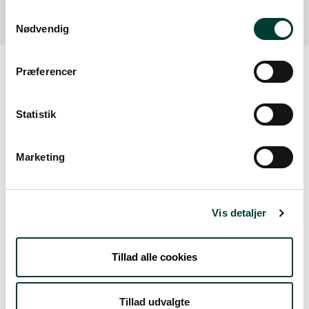
Samtykkevalg
Nødvendig
Præferencer
Vejrudsigt
Statistik
Fre. 7.aug.
Marketing
16°
skydække
14°
Vis detaljer
Lør. 8.aug.
Tillad alle cookies
20°
spredt skydække
13°
Søn. 9.aug.
Tillad udvalgte