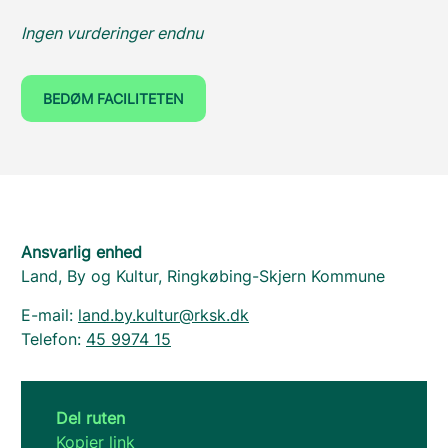
Ingen vurderinger endnu
BEDØM FACILITETEN
Ansvarlig enhed
Land, By og Kultur, Ringkøbing-Skjern Kommune
E-mail:
land.by.kultur@rksk.dk
Telefon:
45 9974 15
Del ruten
Kopier link