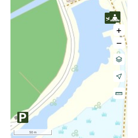
+
–
50 m