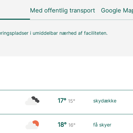
Med offentlig transport
Google Ma
ringspladser i umiddelbar nærhed af faciliteten.
17°
skydække
15°
18°
få skyer
16°