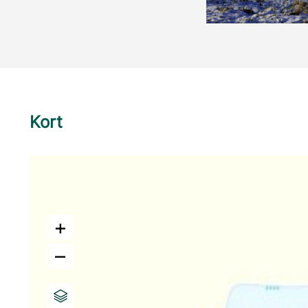
Kort
+
–