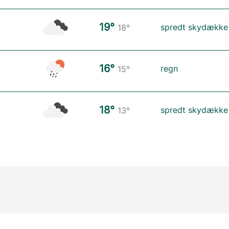
19°
spredt skydække
18°
16°
regn
15°
18°
spredt skydække
13°