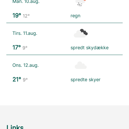
Man. 10.aug.
19°
regn
12°
Tirs. 11.aug.
17°
spredt skydække
9°
Ons. 12.aug.
21°
spredte skyer
9°
Links