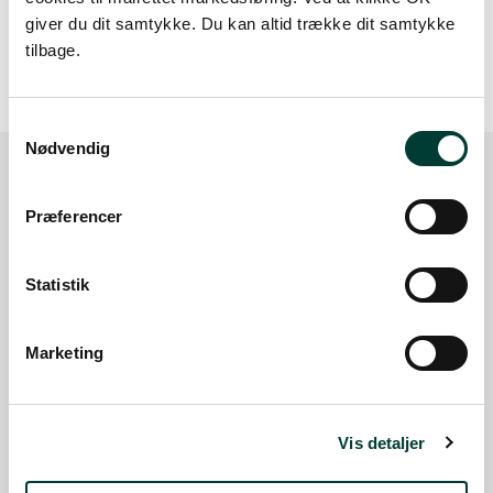
20 m
giver du dit samtykke. Du kan altid trække dit samtykke
tilbage.
Samtykkevalg
Nødvendig
Sådan kommer du dertil
Præferencer
Parkering
Statistik
Med offentlig transport
Marketing
Google Maps
Vis detaljer
Der er ingen parkeringspladser i umiddelbar nærhed