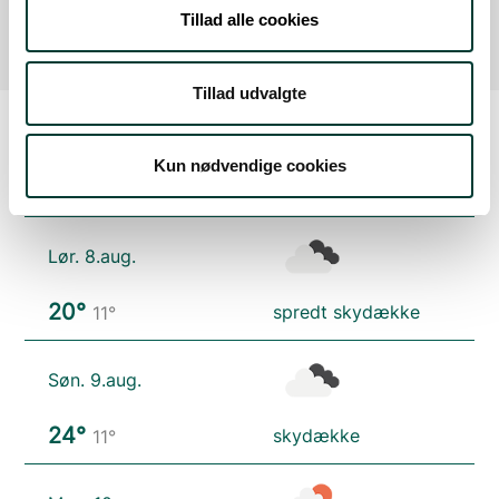
af faciliteten.
Tillad alle cookies
Tillad udvalgte
Kun nødvendige cookies
Vejrudsigt
Lør. 8.aug.
20°
spredt skydække
11°
Søn. 9.aug.
24°
skydække
11°