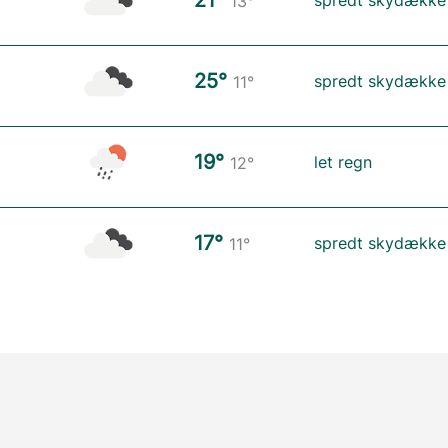
13°
25°
spredt skydække
11°
19°
let regn
12°
17°
spredt skydække
11°