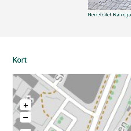
Herretoilet Nørreg
Kort
+
–