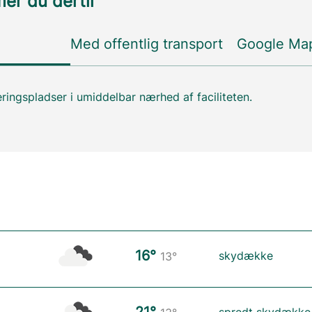
r du dertil
Med offentlig transport
Google Ma
ringspladser i umiddelbar nærhed af faciliteten.
16°
skydække
13°
21°
spredt skydække