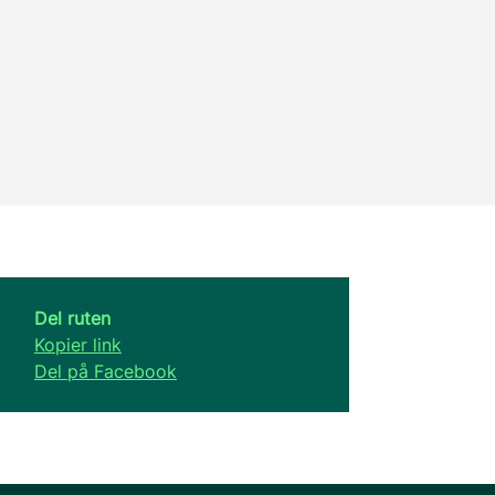
Del ruten
Kopier link
Del på Facebook