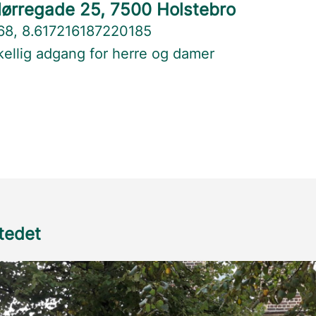
Nørregade 25, 7500 Holstebro
468, 8.617216187220185
skellig adgang for herre og damer
stedet