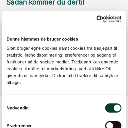
Sådan kommer du dertil
Parkering
Med offentlig transport
Denne hjemmeside bruger cookies
Google Maps
Sitet bruger egne cookies samt cookies fra tredjepart til
statistik, indholdsoptimering, præferencer og adgang til
funktioner på de sociale medier. Tredjepart kan anvende
Der er ingen parkeringspladser i umiddelbar nærhed
cookies til målrettet markedsføring. Ved at klikke OK
af faciliteten.
giver du dit samtykke. Du kan altid trække dit samtykke
tilbage.
Samtykkevalg
Nødvendig
Vejrudsigt
Præferencer