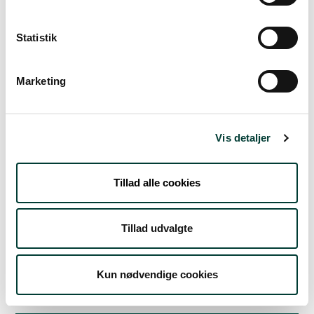
Fre. 7.aug.
Statistik
17°
spredt skydække
12°
Marketing
Lør. 8.aug.
20°
Vis detaljer
skydække
10°
Søn. 9.aug.
Tillad alle cookies
25°
skydække
11°
Tillad udvalgte
Man. 10.aug.
Kun nødvendige cookies
19°
skydække
12°