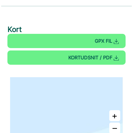
Kort
GPX FIL
KORTUDSNIT / PDF
+
–