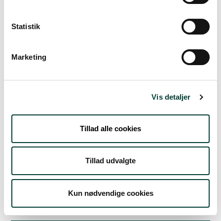
Fre. 7.Aug
Statistik
18°
spredt skydække
13°
Marketing
Lør. 8.Aug
22°
Vis detaljer
spredt skydække
11°
Søn. 9.Aug
Tillad alle cookies
26°
skydække
11°
Tillad udvalgte
Man. 10.Aug
Kun nødvendige cookies
19°
let regn
13°