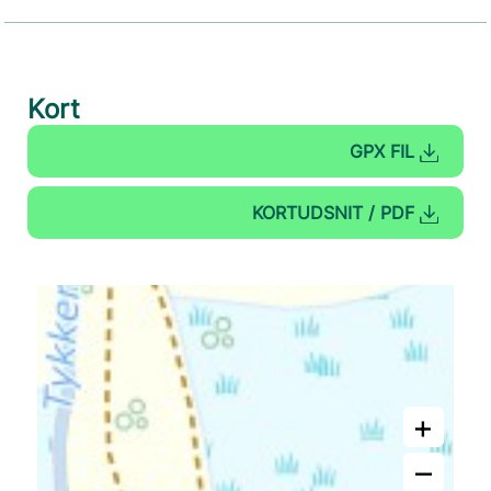
Kort
GPX FIL
KORTUDSNIT / PDF
+
–