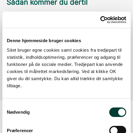
Sådan kommer du dertil
Parkering
Med offentlig transport
Denne hjemmeside bruger cookies
Google Maps
Sitet bruger egne cookies samt cookies fra tredjepart til
statistik, indholdsoptimering, præferencer og adgang til
funktioner på de sociale medier. Tredjepart kan anvende
Der er ingen parkeringspladser i umiddelbar nærhed
cookies til målrettet markedsføring. Ved at klikke OK
af faciliteten.
giver du dit samtykke. Du kan altid trække dit samtykke
tilbage.
Samtykkevalg
Nødvendig
Vejrudsigt
Præferencer