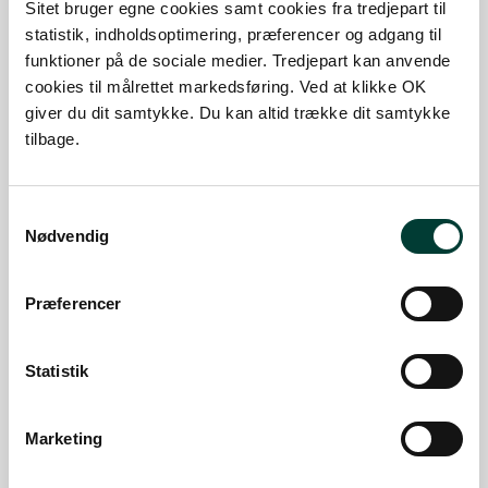
Sitet bruger egne cookies samt cookies fra tredjepart til
Længde:
4,1 km
statistik, indholdsoptimering, præferencer og adgang til
Maks. stigning:
11%
funktioner på de sociale medier. Tredjepart kan anvende
cookies til målrettet markedsføring. Ved at klikke OK
SE MERE
giver du dit samtykke. Du kan altid trække dit samtykke
VANDRERUTE
tilbage.
Nordsøstien Mariagerfjord
(40 km A til B)
Samtykkevalg
Nødvendig
Længde:
39,7 km
Maks. stigning:
24,6%
Præferencer
SE MERE
VANDRERUTE
Statistik
Bredkilderuten i Kastbjerg
ådal (4,7 km rundtur)
Marketing
Længde:
4,7 km
Maks. stigning:
6,3%