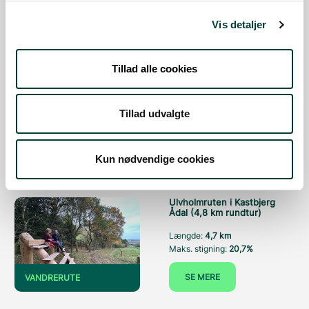
SE MERE
VANDRERUTE
Vis detaljer
Tillad alle cookies
Kvottrupruten i Kastbjerg
ådal (1,6 km rundtur)
Længde:
3,4 km
Tillad udvalgte
Maks. stigning:
19,9%
SE MERE
VANDRERUTE
Kun nødvendige cookies
Ulvholmruten i Kastbjerg
Ådal (4,8 km rundtur)
Længde:
4,7 km
Maks. stigning:
20,7%
SE MERE
VANDRERUTE