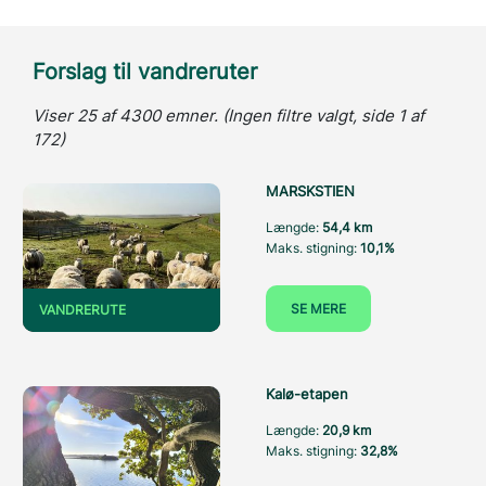
Forslag til vandreruter
Viser 25 af 4300 emner. (Ingen filtre valgt, side 1 af
172)
MARSKSTIEN
Længde:
54,4 km
Maks. stigning:
10,1%
SE MERE
VANDRERUTE
Kalø-etapen
Længde:
20,9 km
Maks. stigning:
32,8%