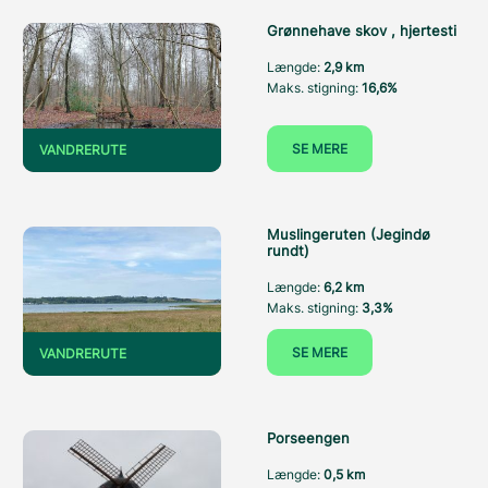
Grønnehave skov , hjertesti
Længde:
2,9 km
Maks. stigning:
16,6%
SE MERE
VANDRERUTE
Muslingeruten (Jegindø
rundt)
Længde:
6,2 km
Maks. stigning:
3,3%
SE MERE
VANDRERUTE
Porseengen
Længde:
0,5 km