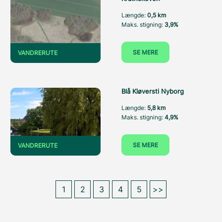
Længde:
0,5 km
Maks. stigning:
3,9%
SE MERE
VANDRERUTE
Blå Kløversti Nyborg
Længde:
5,8 km
Maks. stigning:
4,9%
SE MERE
VANDRERUTE
1
2
3
4
5
>>