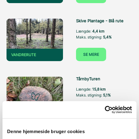
Skive Plantage - Blå rute
Længde:
4,4 km
Maks. stigning:
5,4%
SE MERE
VANDRERUTE
TårnbyTuren
Længde:
15,8 km
Maks. stigning:
5,1%
SE MERE
VANDRERUTE
Denne hjemmeside bruger cookies
Ajstrup Bugt (5 km rundtur)