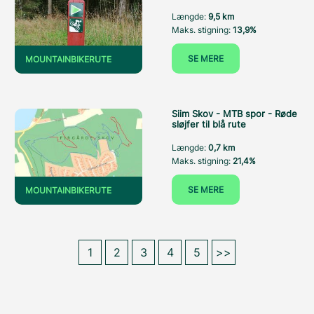
Længde:
9,5 km
Maks. stigning:
13,9%
SE MERE
MOUNTAINBIKERUTE
Siim Skov - MTB spor - Røde
sløjfer til blå rute
Længde:
0,7 km
Maks. stigning:
21,4%
SE MERE
MOUNTAINBIKERUTE
1
2
3
4
5
>>