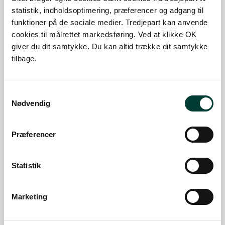
Længde:
3,2 km
statistik, indholdsoptimering, præferencer og adgang til
Maks. stigning:
12,5%
funktioner på de sociale medier. Tredjepart kan anvende
cookies til målrettet markedsføring. Ved at klikke OK
SE MERE
MOUNTAINBIKERUTE
giver du dit samtykke. Du kan altid trække dit samtykke
tilbage.
Øhop til Baagø
Samtykkevalg
Længde:
3,8 km
Nødvendig
Maks. stigning:
2,8%
Præferencer
SE MERE
CYKELRUTE
Statistik
MTB: Svendborg RØD
Længde:
4,3 km
Marketing
Maks. stigning:
19,1%