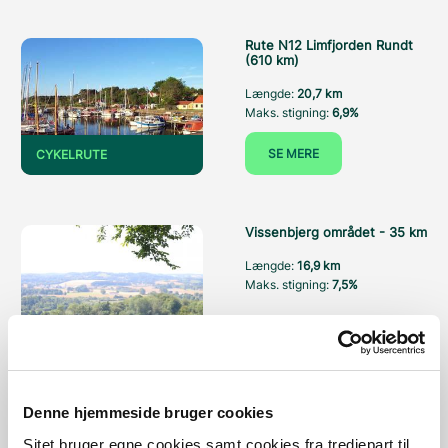
Rute N12 Limfjorden Rundt
(610 km)
Længde:
20,7 km
Maks. stigning:
6,9%
SE MERE
CYKELRUTE
Vissenbjerg området - 35 km
Længde:
16,9 km
Maks. stigning:
7,5%
SE MERE
CYKELRUTE
Denne hjemmeside bruger cookies
MTB-spor i Vrangeskov
Sitet bruger egne cookies samt cookies fra tredjepart til