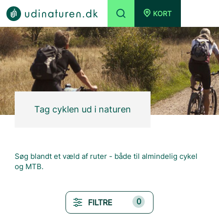
KORT
Tag cyklen ud i naturen
Søg blandt et væld af ruter - både til almindelig cykel
og MTB.
0
FILTRE