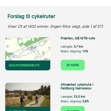
Forslag til cykelruter
Viser 25 af 1402 emner. (Ingen filtre valgt, side 1 af 57)
Prærien, blå MTB-rute
Længde:
3,7 km
Maks. stigning:
13%
SE MERE
MOUNTAINBIKERUTE
Afmærket cykelrute i
Feldborg Nørreskov
Længde:
23,0 km
Maks. stigning:
5,6%