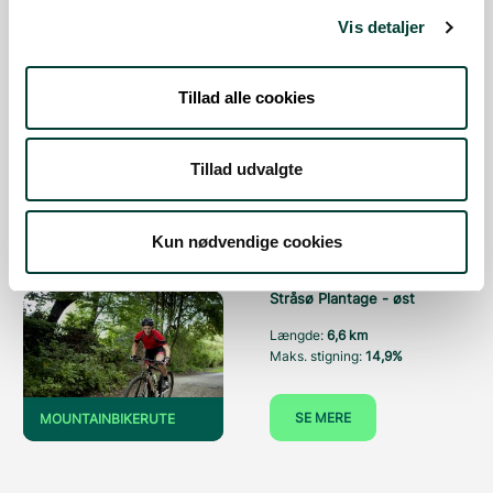
SE MERE
MOUNTAINBIKERUTE
Vis detaljer
Cykel rundtur - Salten
Tillad alle cookies
Langsø rundt (23 km)
Længde:
22,7 km
Maks. stigning:
10,6%
Tillad udvalgte
SE MERE
CYKELRUTE
Kun nødvendige cookies
Stråsø Plantage - øst
Længde:
6,6 km
Maks. stigning:
14,9%
SE MERE
MOUNTAINBIKERUTE