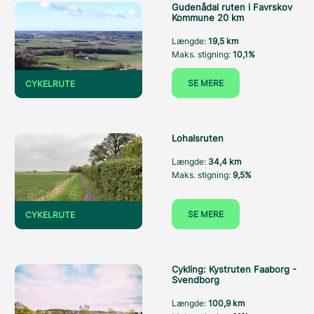
Gudenådal ruten i Favrskov
Kommune 20 km
Længde:
19,5 km
Maks. stigning:
10,1%
SE MERE
CYKELRUTE
Lohalsruten
Længde:
34,4 km
Maks. stigning:
9,5%
SE MERE
CYKELRUTE
Cykling: Kystruten Faaborg -
Svendborg
Længde:
100,9 km