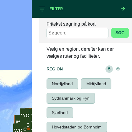
FILTER
Fritekst søgning på kort
SØG
+
–
Vælg en region, derefter kan der
vælges ruter og faciliteter.
REGION
5
Nordjylland
Midtjylland
Syddanmark og Fyn
Sjælland
Hovedstaden og Bornholm