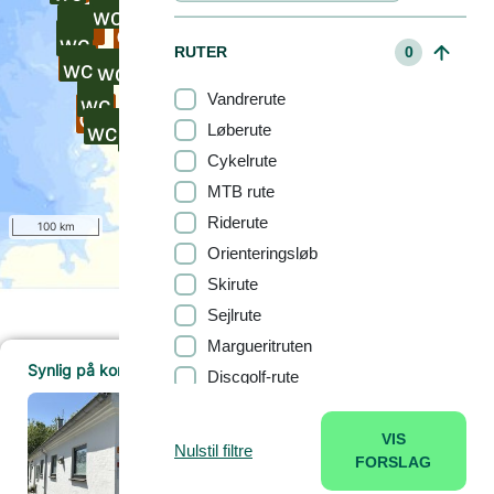
RUTER
0
Vandrerute
Løberute
Cykelrute
MTB rute
Riderute
100 km
Orienteringsløb
Skirute
Sejlrute
Margueritruten
Synlig på kortet (2265)
Discgolf-rute
TOILET
Toilet ved P plads på Fælleden
VIS
Nulstil filtre
BOOKING
0
Læs mere
FORSLAG