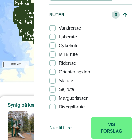
RUTER
0
Vandrerute
Løberute
Cykelrute
MTB rute
Riderute
100 km
Orienteringsløb
Skirute
Sejlrute
Margueritruten
Synlig på kortet (1295)
Discgolf-rute
LEGEPLADS
Legeplads
VIS
Nulstil filtre
BOOKING
0
Læs mere
FORSLAG