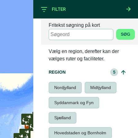
FILTER
Fritekst søgning på kort
SØG
+
–
Vælg en region, derefter kan der
vælges ruter og faciliteter.
REGION
5
Nordjylland
Midtjylland
Syddanmark og Fyn
Sjælland
Hovedstaden og Bornholm