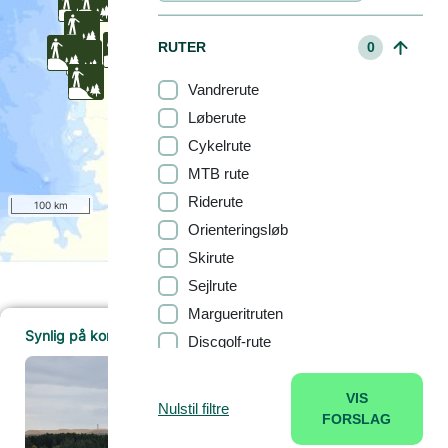
RUTER
0
Vandrerute
Løberute
Cykelrute
MTB rute
Riderute
100 km
Orienteringsløb
Skirute
Sejlrute
Margueritruten
Synlig på kortet (557)
Discgolf-rute
UDSIGTSPUNKT
Udsigten mod Rubjerg Knude
VIS
Nulstil filtre
BOOKING
0
Læs mere
FORSLAG