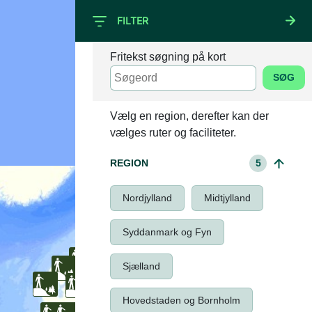
FILTER
Fritekst søgning på kort
SØG
+
–
Vælg en region, derefter kan der
vælges ruter og faciliteter.
REGION
5
Nordjylland
Midtjylland
Syddanmark og Fyn
Sjælland
Hovedstaden og Bornholm